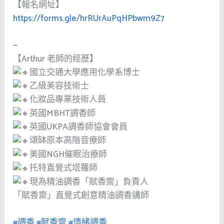
【報名網址】
https://forms.gle/hrRUrAuPqHPbwm9Z7
—
【Arthur 老師的經歷】
國立交通大學應用化學系博士
乙級美容技術士
化妝品專業技術人員
英國MBHT調香師
英國UKPA調香師協會會員
頌缽原本高階音療師
美國NGH催眠治療師
托特直覺式塔羅師
現為精油調香「賦香齋」負責人
「賦香齋」直覺式創意精油調香講師
#調香
#賦香齋
#情緒調香