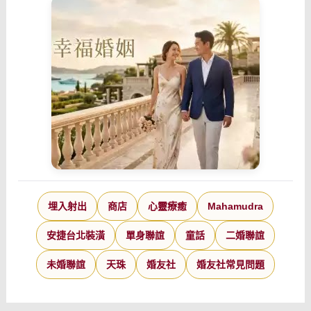
埋入射出
商店
心靈療癒
Mahamudra
安捷台北裝潢
單身聯誼
童話
二婚聯誼
未婚聯誼
天珠
婚友社
婚友社常見問題