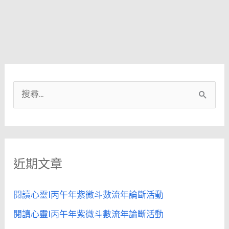
搜
尋
關
鍵
近期文章
字
:
閱讀心靈|丙午年紫微斗數流年論斷活動
閱讀心靈|丙午年紫微斗數流年論斷活動