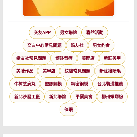
交友APP
男女聯誼
聯誼活動
交友中心常見問題
婚友社
男女約會
婚友社常見問題
頌缽音療
美睫店
新莊美甲
美睫作品
美甲店
紋繡常見問題
新莊接睫毛
牛樟芝滴丸
塑膠鋼模
精密鋼模
台北裝潢推薦
新北沙發工廠
新北聯誼
平價美食
柳州螺螄粉
催眠