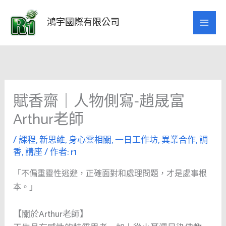
跳
至
鴻宇國際有限公司
主
要
內
容
賦香齋｜人物側寫-趙晟富
Arthur老師
/
課程
,
新思維
,
身心靈相關
,
一日工作坊
,
異業合作
,
調
香
,
講座
/ 作者:
r1
「不偏重靈性逃避，正確面對和處理問題，才是處事根
本。」
【關於Arthur老師】