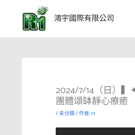
跳
至
鴻宇國際有限公司
主
要
內
容
2024/7/14（日
團體頌缽靜心療癒
/
未分類
/ 作者:
r1