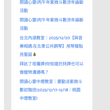
閱讀心靈|丙午年紫微斗數流年論斷
活動
閱讀心靈|丙午年紫微斗數流年論斷
活動
台北內湖教室｜2025/12/20【與音
樂相遇.在北車公共鋼琴】用琴聲點
亮聖誕
拜託了塔羅牌|你知道托特牌也可以
做寵物溝通嗎？
閱讀心靈中壢教室｜靈動派紫微斗
數初階班(2025/12/17–12/18｜桃園
中壢教室)