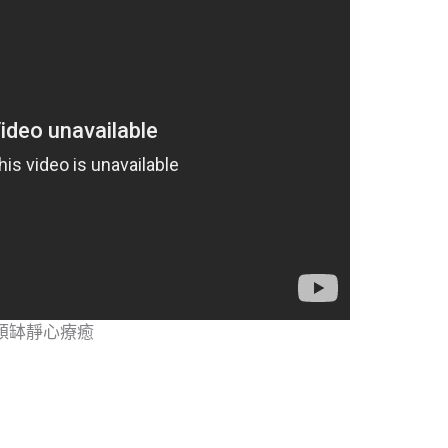
頌缽靜心療癒