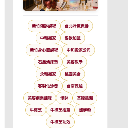
新竹頌缽課程
台北冷氣保養
中和搬家
餐飲加盟
新竹身心靈課程
中和搬家公司
石墨烯床墊
美容教學
永和搬家
桃園美食
客製化沙發
台南做臉
美容創業課程
頌缽
基隆抓漏
牛樟芝
牛樟芝推薦
螺螄粉
牛樟芝功效