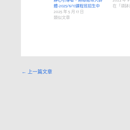
靜心引導者，將療癒帶入群
2023 年 9
體-2025/6/17課程班招生中
在「頌缽
2025 年 5 月 17 日
類似文章
←
上一篇文章