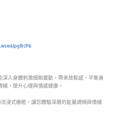
aLwse4Jpg8rJP6
能深入身體刺激細胞震動，帶來放鬆感、平衡身
情緒，提升心理與情感健康。
的沈浸式療癒，讓您體驗深層的能量調頻與情緒