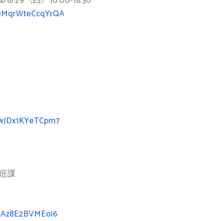
24/8/29（四）10:00-18:30
dQMqrWteCcqYrQA
ybwJDx1KYeTCpm7
班課
XCAz8E2BVMEoi6