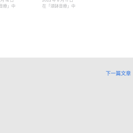
 月 14 日
2023 年 8 月 17 日
音療」中
在「頌缽音療」中
下一篇文章