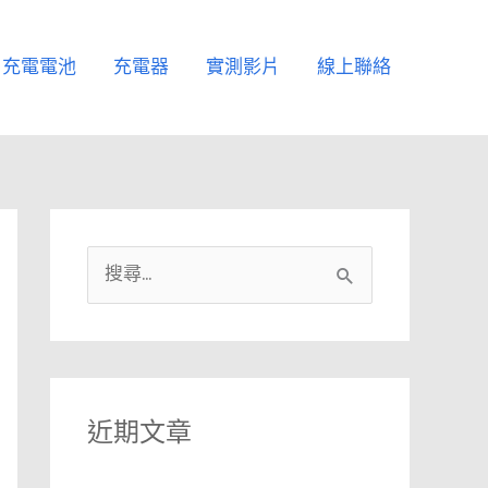
充電電池
充電器
實測影片
線上聯絡
搜
尋
關
鍵
字
近期文章
: