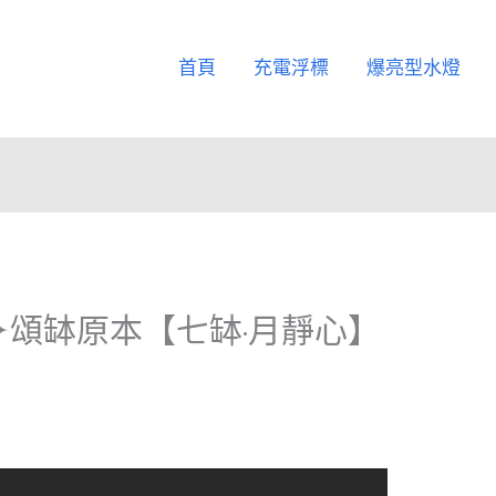
首頁
充電浮標
爆亮型水燈
）▍✦頌缽原本【七缽·月靜心】