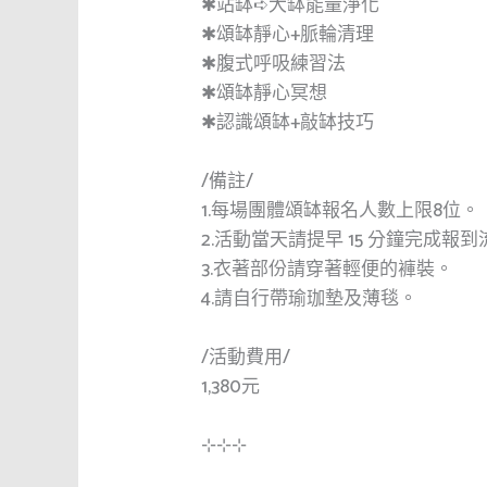
✱站缽➪大缽能量淨化
✱頌缽靜心+脈輪清理
✱腹式呼吸練習法
✱頌缽靜心冥想
✱認識頌缽+敲缽技巧
/備註/
1.每場團體頌缽報名人數上限8位。
2.活動當天請提早 15 分鐘完成報
3.衣著部份請穿著輕便的褲裝。
4.請自行帶瑜珈墊及薄毯。
/活動費用/
1,380元
⊹⊹⊹