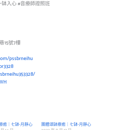
一缽入心
#音療師證照班
15號7樓
com/pssbrneihu
br3328
sbrneihu353328/
3rWH
療癒｜七缽•月靜心
團體頌缽療癒｜七缽•月靜心