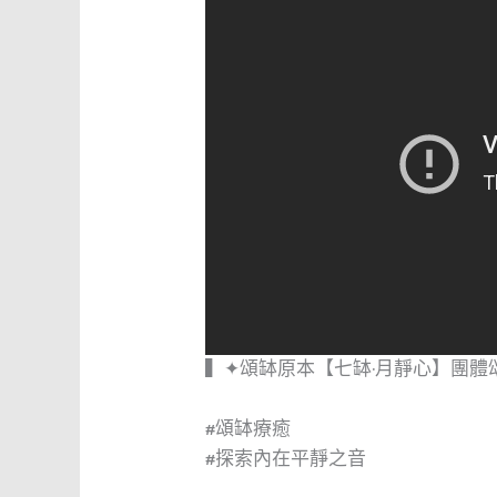
▍✦頌缽原本【七缽·月靜心】團體
#頌缽療癒
#探索內在平靜之音