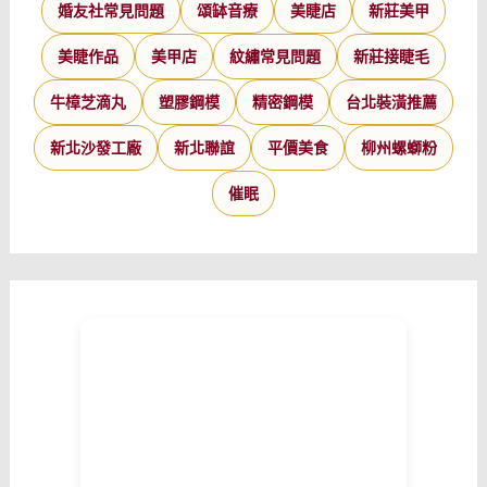
婚友社常見問題
頌缽音療
美睫店
新莊美甲
美睫作品
美甲店
紋繡常見問題
新莊接睫毛
牛樟芝滴丸
塑膠鋼模
精密鋼模
台北裝潢推薦
新北沙發工廠
新北聯誼
平價美食
柳州螺螄粉
催眠