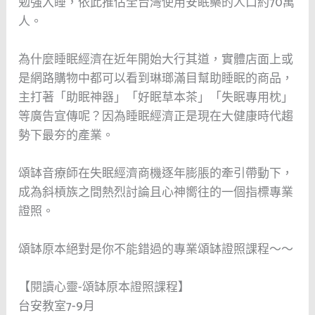
勉強入睡，依此推估全台灣使用安眠藥的人口約70萬
人。
為什麼睡眠經濟在近年開始大行其道，實體店面上或
是網路購物中都可以看到琳瑯滿目幫助睡眠的商品，
主打著「助眠神器」「好眠草本茶」「失眠專用枕」
等廣告宣傳呢？因為睡眠經濟正是現在大健康時代趨
勢下最夯的產業。
頌缽音療師在失眠經濟商機逐年膨脹的牽引帶動下，
成為斜槓族之間熱烈討論且心神嚮往的一個指標專業
證照。
頌缽原本絕對是你不能錯過的專業頌缽證照課程～～
【閱讀心靈-頌缽原本證照課程】
台安教室7-9月