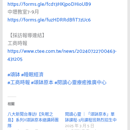
https://forms.gle/fcd13HKjpoDHioUB9
中壢教室7-9月
https://forms.gle/fuzHDRRdBfiT7zUc6
【採訪報導連結】
工商時報
https://www.ctee.com.tw/news/20240722700463-
431205
#頌缽
#睡眠經濟
#工商時報
#頌缽原本
#閱讀心靈療癒推廣中心
相關
八大新聞台專訪|【失眠之
閱讀心靈 ｜「頌缽原本」單
島】系列X頌缽原本總講師團
缽課程-3月課程班熱烈招生中
隊
2025 年 3 月 5 日