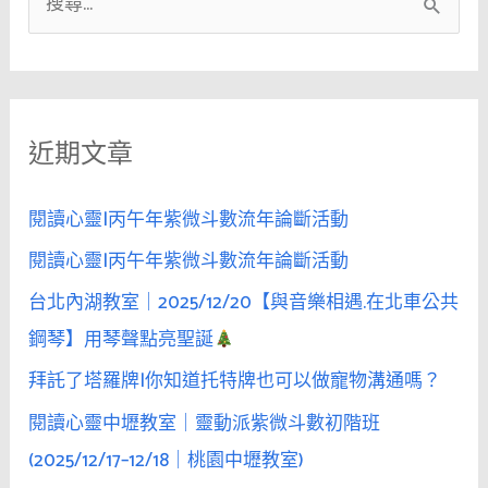
搜
尋
關
鍵
近期文章
字
:
閱讀心靈|丙午年紫微斗數流年論斷活動
閱讀心靈|丙午年紫微斗數流年論斷活動
台北內湖教室｜2025/12/20【與音樂相遇.在北車公共
鋼琴】用琴聲點亮聖誕
拜託了塔羅牌|你知道托特牌也可以做寵物溝通嗎？
閱讀心靈中壢教室｜靈動派紫微斗數初階班
(2025/12/17–12/18｜桃園中壢教室)