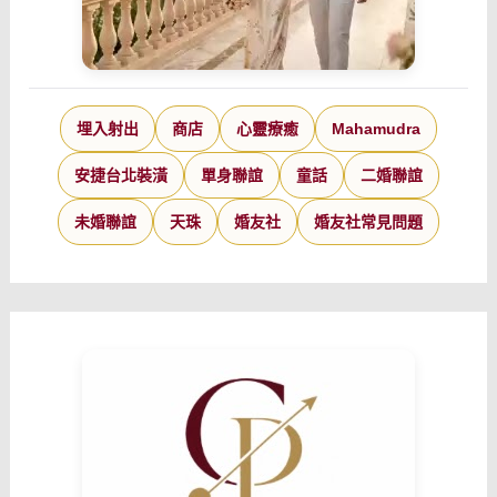
埋入射出
商店
心靈療癒
Mahamudra
安捷台北裝潢
單身聯誼
童話
二婚聯誼
未婚聯誼
天珠
婚友社
婚友社常見問題