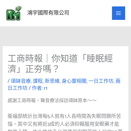
跳
至
鴻宇國際有限公司
主
要
內
容
工商時報｜你知道「睡眠經
濟」正夯嗎？
/
頌缽音療
,
課程
,
新思維
,
身心靈相關
,
一日工作坊
,
兩
日工作坊
/ 作者:
r1
感謝工商時報，聲音療法採訪頌缽原本～～
衛福部統計台灣每5人就有1人長時間為失眠問題所苦
惱，其中又有將近3成的人必須仰賴服用安眠藥才能