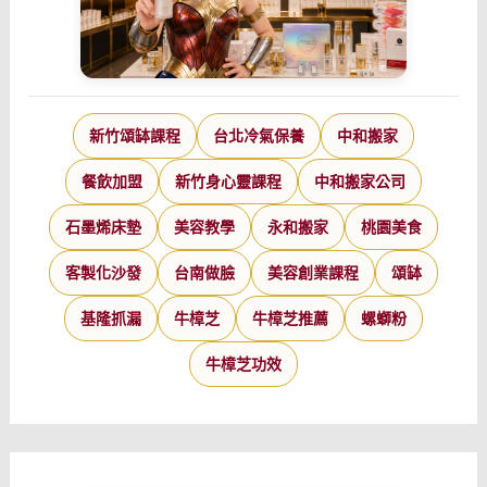
新竹頌缽課程
台北冷氣保養
中和搬家
餐飲加盟
新竹身心靈課程
中和搬家公司
石墨烯床墊
美容教學
永和搬家
桃園美食
客製化沙發
台南做臉
美容創業課程
頌缽
基隆抓漏
牛樟芝
牛樟芝推薦
螺螄粉
牛樟芝功效