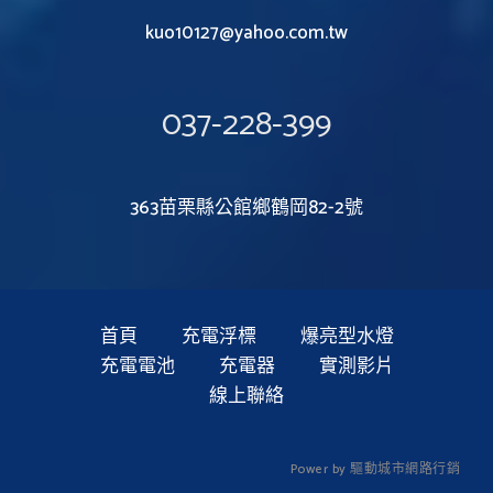
kuo10127@yahoo.com.tw
037-228-399
363苗栗縣公館鄉鶴岡82-2號
首頁
充電浮標
爆亮型水燈
充電電池
充電器
實測影片
線上聯絡
P
o
w
e
r
b
y
驅
動
城
市
網
路
行
銷