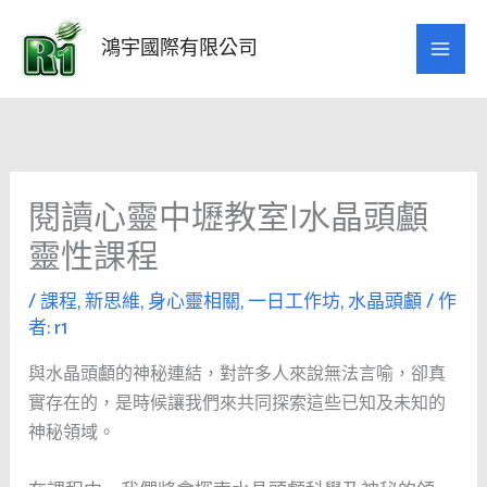
跳
至
鴻宇國際有限公司
主
要
內
容
閱讀心靈中壢教室|水晶頭顱
靈性課程
/
課程
,
新思維
,
身心靈相關
,
一日工作坊
,
水晶頭顱
/ 作
者:
r1
與水晶頭顱的神秘連結，對許多人來說無法言喻，卻真
實存在的，是時候讓我們來共同探索這些已知及未知的
神秘領域。