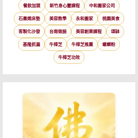
餐飲加盟
新竹身心靈課程
中和搬家公司
石墨烯床墊
美容教學
永和搬家
桃園美食
客製化沙發
台南做臉
美容創業課程
頌缽
基隆抓漏
牛樟芝
牛樟芝推薦
螺螄粉
牛樟芝功效