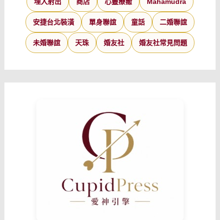
埋入射出
商店
心靈療癒
Mahamudra
安捷台北裝潢
單身聯誼
童話
二婚聯誼
未婚聯誼
天珠
婚友社
婚友社常見問題