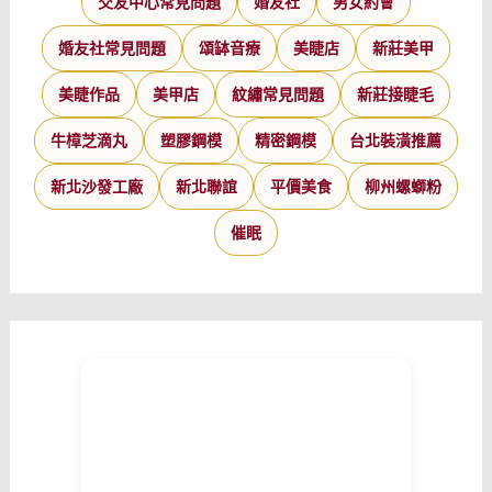
交友中心常見問題
婚友社
男女約會
婚友社常見問題
頌缽音療
美睫店
新莊美甲
美睫作品
美甲店
紋繡常見問題
新莊接睫毛
牛樟芝滴丸
塑膠鋼模
精密鋼模
台北裝潢推薦
新北沙發工廠
新北聯誼
平價美食
柳州螺螄粉
催眠