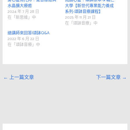
身心靈烏托邦｜聲音療癒與
閱讀心靈｜頌缽原本 & 輔仁
水晶擴大療癒
大學【新世代專業能力養成
2024 年 7 月 28 日
系列-頌缽音療課程】
在「新思維」中
2025 年 11 月 21 日
在「頌缽音療」中
總講師來回答|頌缽Q&A
2022 年 6 月 22 日
在「頌缽音療」中
←
上一篇文章
下一篇文章
→