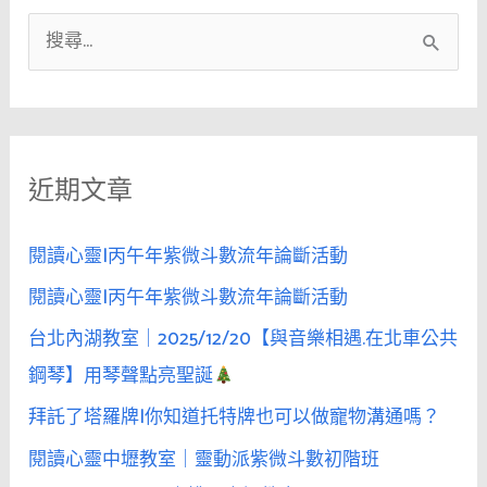
搜
尋
關
鍵
近期文章
字
:
閱讀心靈|丙午年紫微斗數流年論斷活動
閱讀心靈|丙午年紫微斗數流年論斷活動
台北內湖教室｜2025/12/20【與音樂相遇.在北車公共
鋼琴】用琴聲點亮聖誕
拜託了塔羅牌|你知道托特牌也可以做寵物溝通嗎？
閱讀心靈中壢教室｜靈動派紫微斗數初階班