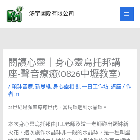
跳
至
鴻宇國際有限公司
主
要
內
容
閱讀心靈｜身心靈烏托邦講
座-聲音療癒(0826中壢教室)
/
頌缽音療
,
新思維
,
身心靈相關
,
一日工作坊
,
講座
/ 作
者:
r1
21世紀是頻率療癒世代，當銅缽遇到水晶缽。
本次身心靈烏托邦由JILL老師及道一老師碰出頌缽新
火花，這次施作水晶缽非一般的水晶缽，是一種叫聖