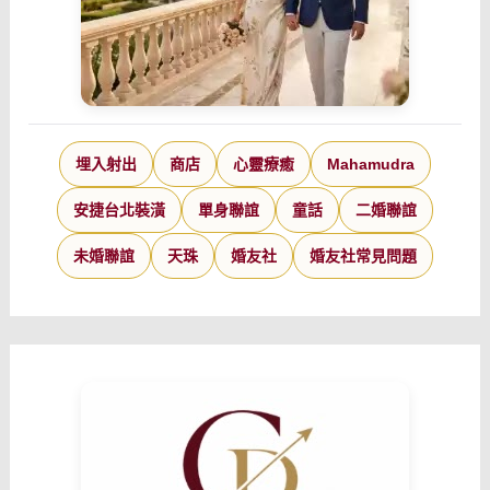
埋入射出
商店
心靈療癒
Mahamudra
安捷台北裝潢
單身聯誼
童話
二婚聯誼
未婚聯誼
天珠
婚友社
婚友社常見問題