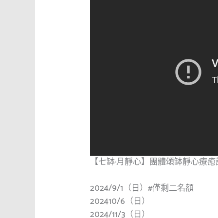
【七缽·月靜心】團體頌缽靜心療癒
2024/9/1（日）
#僅剩二名額
202410/6（日）
2024/11/3（日）