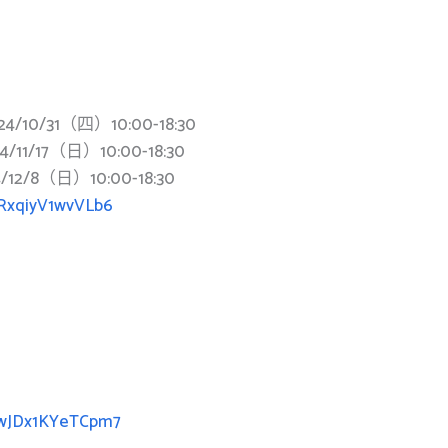
24/10/31（四）10:00-18:30
24/11/17（日）10:00-18:30
4/12/8（日）10:00-18:30
7RxqiyV1wvVLb6
ybwJDx1KYeTCpm7