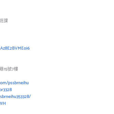
班課
XCAz8E2BVMEoi6
15號7樓
com/pssbrneihu
br3328
sbrneihu353328/
3rWH