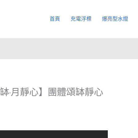
首頁
充電浮標
爆亮型水燈
）【七缽·月靜心】團體頌缽靜心