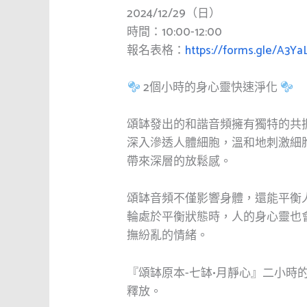
2024/12/29（日）
時間：10:00-12:00
報名表格：
https://forms.gle/A3Y
2個小時的身心靈快速淨化
頌缽發出的和諧音頻擁有獨特的共
深入滲透人體細胞，溫和地刺激細
帶來深層的放鬆感。
頌缽音頻不僅影響身體，還能平衡
輪處於平衡狀態時，人的身心靈也
撫紛亂的情緒。
『頌缽原本-七缽•月靜心』二小時
釋放。