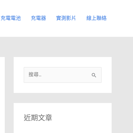
充電電池
充電器
實測影片
線上聯絡
搜
尋
關
鍵
字
近期文章
: