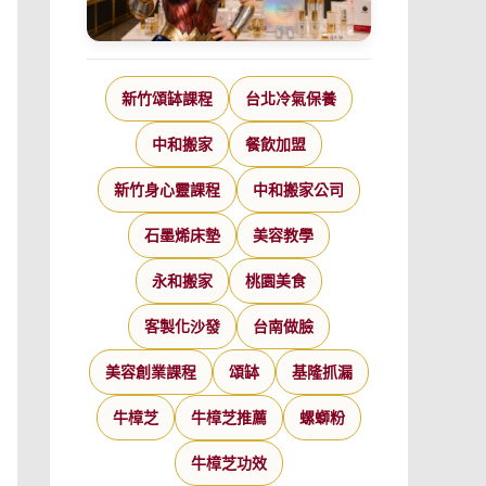
新竹頌缽課程
台北冷氣保養
中和搬家
餐飲加盟
新竹身心靈課程
中和搬家公司
石墨烯床墊
美容教學
永和搬家
桃園美食
客製化沙發
台南做臉
美容創業課程
頌缽
基隆抓漏
牛樟芝
牛樟芝推薦
螺螄粉
牛樟芝功效