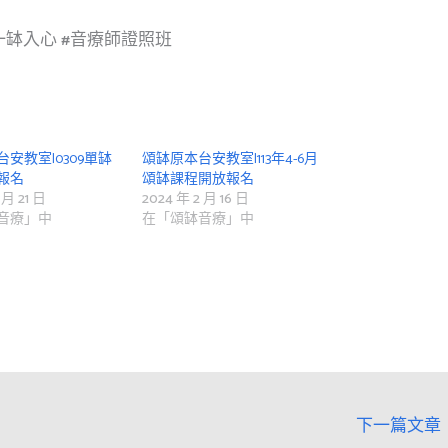
一缽入心
#音療師證照班
安教室|0309單缽
頌缽原本台安教室|113年4-6月
報名
頌缽課程開放報名
 月 21 日
2024 年 2 月 16 日
音療」中
在「頌缽音療」中
下一篇文章