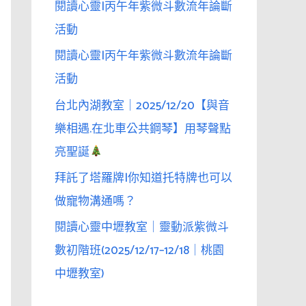
閱讀心靈|丙午年紫微斗數流年論斷
活動
閱讀心靈|丙午年紫微斗數流年論斷
活動
台北內湖教室｜2025/12/20【與音
樂相遇.在北車公共鋼琴】用琴聲點
亮聖誕
拜託了塔羅牌|你知道托特牌也可以
做寵物溝通嗎？
閱讀心靈中壢教室｜靈動派紫微斗
數初階班(2025/12/17–12/18｜桃園
中壢教室)