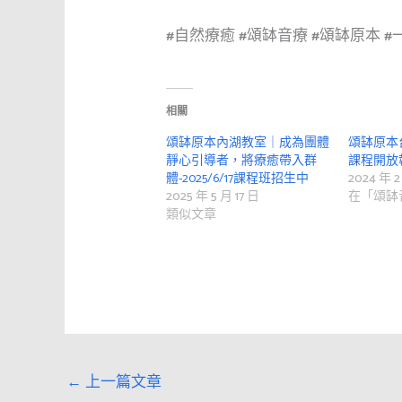
#自然療癒
#頌缽音療
#頌缽原本
#
相關
頌缽原本內湖教室｜成為團體
頌缽原本台
靜心引導者，將療癒帶入群
課程開放
體-2025/6/17課程班招生中
2024 年 2
2025 年 5 月 17 日
在「頌缽
類似文章
←
上一篇文章