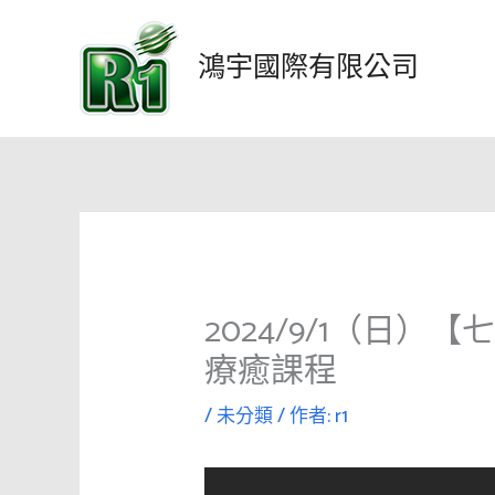
跳
至
鴻宇國際有限公司
主
要
內
容
2024/9/1（日
療癒課程
/
未分類
/ 作者:
r1