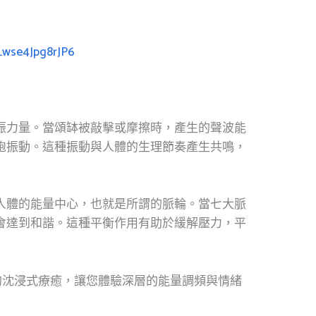
aLwse4Jpg8rJP6
振力量。當頌缽被敲擊或摩擦時，產生的聲波能
胞振動。這種振動與人體的生理節奏產生共鳴，
人體的能量中心，也就是所謂的脈輪。當七大脈
會達到和諧。這種平衡作用有助於緩解壓力，平
的沈浸式療癒，讓您體驗深層的能量調頻與情緒