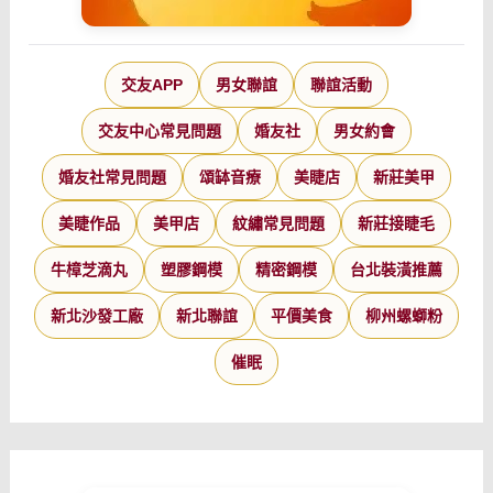
交友APP
男女聯誼
聯誼活動
交友中心常見問題
婚友社
男女約會
婚友社常見問題
頌缽音療
美睫店
新莊美甲
美睫作品
美甲店
紋繡常見問題
新莊接睫毛
牛樟芝滴丸
塑膠鋼模
精密鋼模
台北裝潢推薦
新北沙發工廠
新北聯誼
平價美食
柳州螺螄粉
催眠