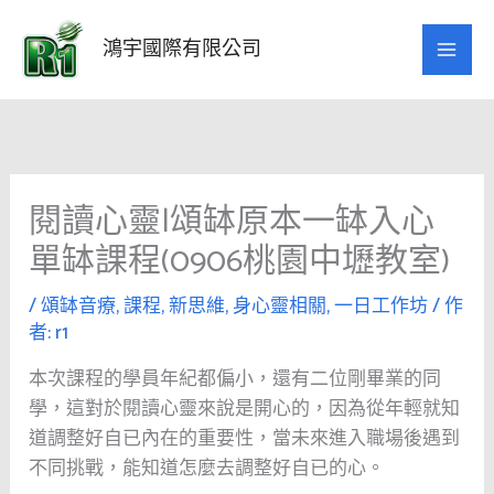
跳
至
鴻宇國際有限公司
主
要
內
容
閱讀心靈|頌缽原本一缽入心
單缽課程(0906桃園中壢教室)
/
頌缽音療
,
課程
,
新思維
,
身心靈相關
,
一日工作坊
/ 作
者:
r1
本次課程的學員年紀都偏小，還有二位剛畢業的同
學，這對於閱讀心靈來說是開心的，因為從年輕就知
道調整好自已內在的重要性，當未來進入職場後遇到
不同挑戰，能知道怎麼去調整好自已的心。