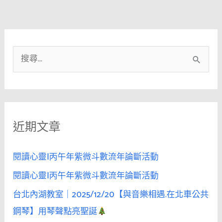
搜
尋
關
鍵
近期文章
字
:
閱讀心靈|丙午年紫微斗數流年論斷活動
閱讀心靈|丙午年紫微斗數流年論斷活動
台北內湖教室｜2025/12/20【與音樂相遇.在北車公共
鋼琴】用琴聲點亮聖誕