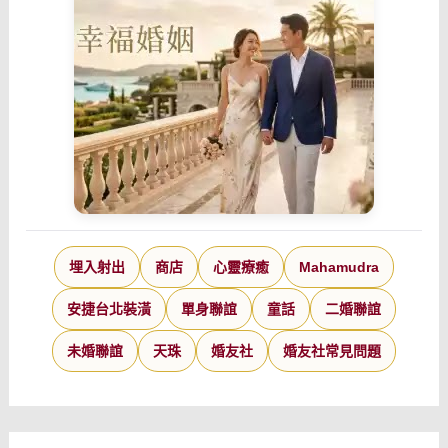
埋入射出
商店
心靈療癒
Mahamudra
安捷台北裝潢
單身聯誼
童話
二婚聯誼
未婚聯誼
天珠
婚友社
婚友社常見問題