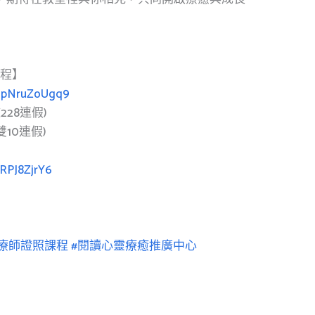
課程】
LnpNruZoUgq9
0(228連假)
0(雙10連假)
jRPJ8ZjrY6
治療師證照課程
#閱讀心靈療癒推廣中心