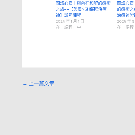
閱讀心靈｜與內在和解的療癒
閱讀心靈
之旅——【美國NGH催眠治療
的療癒之
師】證照課程
治療師證
2025 年 1 月 1 日
2025 年 3
在「課程」中
在「課程
←
上一篇文章