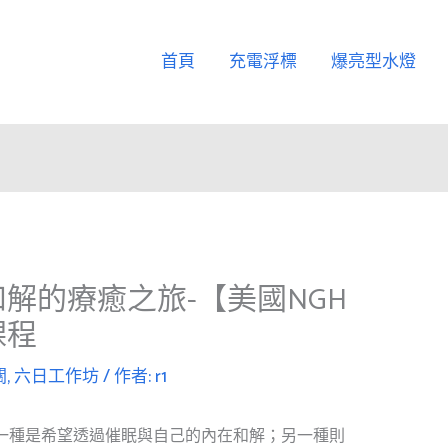
首頁
充電浮標
爆亮型水燈
解的療癒之旅-【美國NGH
課程
關
,
六日工作坊
/ 作者:
r1
一種是希望透過催眠與自己的內在和解；另一種則