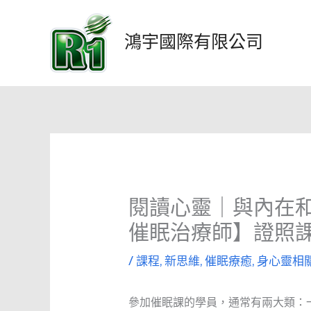
跳
至
鴻宇國際有限公司
主
要
內
容
閱讀心靈｜與內在和
催眠治療師】證照
/
課程
,
新思維
,
催眠療癒
,
身心靈相
參加催眠課的學員，通常有兩大類：