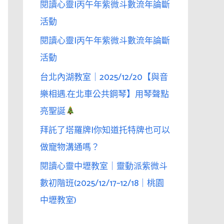
閱讀心靈|丙午年紫微斗數流年論斷
活動
閱讀心靈|丙午年紫微斗數流年論斷
活動
台北內湖教室｜2025/12/20【與音
樂相遇.在北車公共鋼琴】用琴聲點
亮聖誕
拜託了塔羅牌|你知道托特牌也可以
做寵物溝通嗎？
閱讀心靈中壢教室｜靈動派紫微斗
數初階班(2025/12/17–12/18｜桃園
中壢教室)