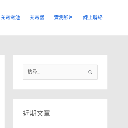
充電電池
充電器
實測影片
線上聯絡
搜
尋
關
鍵
字
近期文章
: