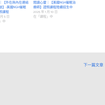
｜【外在與內在連結
閱讀心靈｜【美國NGH催眠治
旅】-美國NGH催眠
療師】證照課程陸續招生中
照課程
2025 年 1 月 10 日
 月 5 日
在「課程」中
」中
下一篇文章