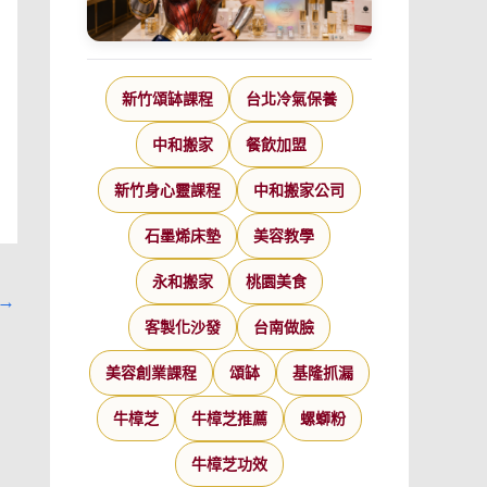
新竹頌缽課程
台北冷氣保養
中和搬家
餐飲加盟
新竹身心靈課程
中和搬家公司
石墨烯床墊
美容教學
永和搬家
桃園美食
→
客製化沙發
台南做臉
美容創業課程
頌缽
基隆抓漏
牛樟芝
牛樟芝推薦
螺螄粉
牛樟芝功效