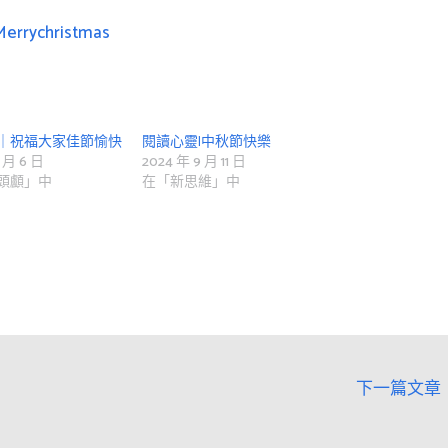
Merrychristmas
｜祝福大家佳節愉快
閱讀心靈|中秋節快樂
 月 6 日
2024 年 9 月 11 日
頭顱」中
在「新思維」中
下一篇文章