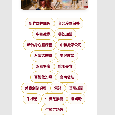
新竹頌缽課程
台北冷氣保養
中和搬家
餐飲加盟
新竹身心靈課程
中和搬家公司
石墨烯床墊
美容教學
永和搬家
桃園美食
客製化沙發
台南做臉
美容創業課程
頌缽
基隆抓漏
牛樟芝
牛樟芝推薦
螺螄粉
牛樟芝功效