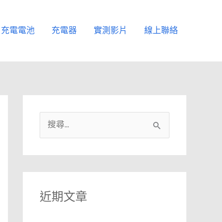
充電電池
充電器
實測影片
線上聯絡
搜
尋
關
鍵
字
近期文章
: