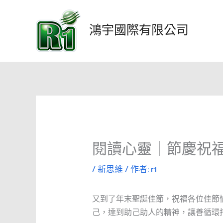
跳
至
鴻宇國際有限公司
主
要
內
容
閱讀心靈｜節慶祝福
/
新思維
/ 作者:
r1
又到了年末聖誕佳節，祝福各位佳節
己，達到助己助人的精神，讓善循環