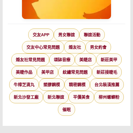
交友APP
男女聯誼
聯誼活動
交友中心常見問題
婚友社
男女約會
婚友社常見問題
頌缽音療
美睫店
新莊美甲
美睫作品
美甲店
紋繡常見問題
新莊接睫毛
牛樟芝滴丸
塑膠鋼模
精密鋼模
台北裝潢推薦
新北沙發工廠
新北聯誼
平價美食
柳州螺螄粉
催眠