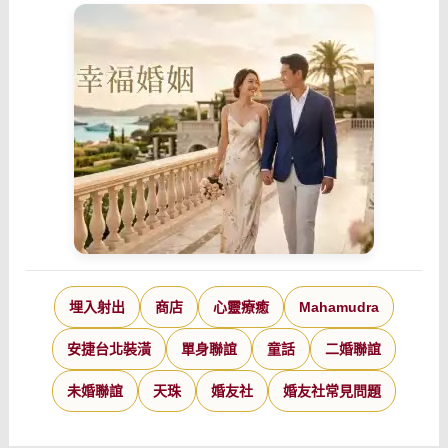
埋入射出
商店
心靈療癒
Mahamudra
安捷台北裝潢
單身聯誼
童話
二婚聯誼
未婚聯誼
天珠
婚友社
婚友社常見問題