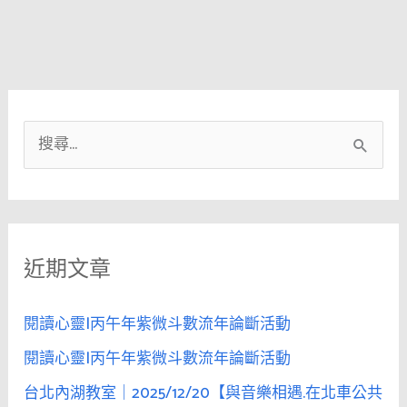
搜
尋
關
鍵
近期文章
字
:
閱讀心靈|丙午年紫微斗數流年論斷活動
閱讀心靈|丙午年紫微斗數流年論斷活動
台北內湖教室｜2025/12/20【與音樂相遇.在北車公共