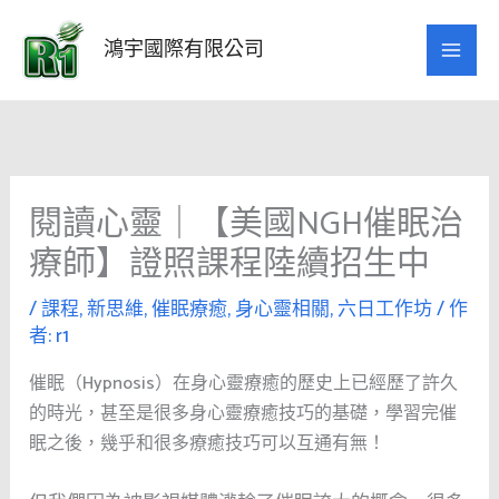
跳
至
鴻宇國際有限公司
主
要
內
容
閱讀心靈｜【美國NGH催眠治
療師】證照課程陸續招生中
/
課程
,
新思維
,
催眠療癒
,
身心靈相關
,
六日工作坊
/ 作
者:
r1
催眠（Hypnosis）在身心靈療癒的歷史上已經歷了許久
的時光，甚至是很多身心靈療癒技巧的基礎，學習完催
眠之後，幾乎和很多療癒技巧可以互通有無！