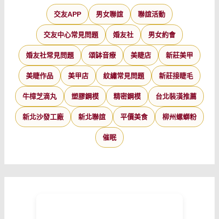
交友APP
男女聯誼
聯誼活動
交友中心常見問題
婚友社
男女約會
婚友社常見問題
頌缽音療
美睫店
新莊美甲
美睫作品
美甲店
紋繡常見問題
新莊接睫毛
牛樟芝滴丸
塑膠鋼模
精密鋼模
台北裝潢推薦
新北沙發工廠
新北聯誼
平價美食
柳州螺螄粉
催眠