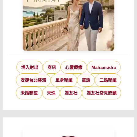
埋入射出
商店
心靈療癒
Mahamudra
安捷台北裝潢
單身聯誼
童話
二婚聯誼
未婚聯誼
天珠
婚友社
婚友社常見問題