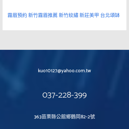
霧眉預約
新竹霧眉推薦
新竹紋繡
新莊美甲
台北頌缽
kuo10127@yahoo.com.tw
037-228-399
363苗栗縣公館鄉鶴岡82-2號