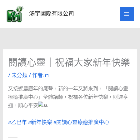
跳
至
鴻宇國際有限公司
主
要
內
容
閱讀心靈｜祝福大家新年快樂
/
未分類
/ 作者:
r1
又接近農曆年的尾聲，新的一年又將來到，「閱讀心靈
療癒推廣中心」全體講師，祝福各位新年快樂，財運亨
通，順心平安
#乙巳年
#新年快樂
#閱讀心靈療癒推廣中心