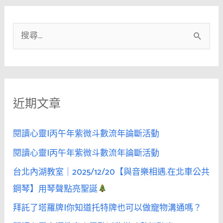
搜
尋
關
鍵
近期文章
字
:
閱讀心靈|丙午年紫微斗數流年論斷活動
閱讀心靈|丙午年紫微斗數流年論斷活動
台北內湖教室｜2025/12/20【與音樂相遇.在北車公共
鋼琴】用琴聲點亮聖誕
拜託了塔羅牌|你知道托特牌也可以做寵物溝通嗎？