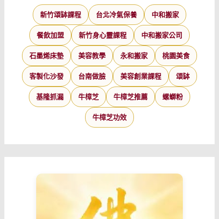
新竹頌缽課程
台北冷氣保養
中和搬家
餐飲加盟
新竹身心靈課程
中和搬家公司
石墨烯床墊
美容教學
永和搬家
桃園美食
客製化沙發
台南做臉
美容創業課程
頌缽
基隆抓漏
牛樟芝
牛樟芝推薦
螺螄粉
牛樟芝功效