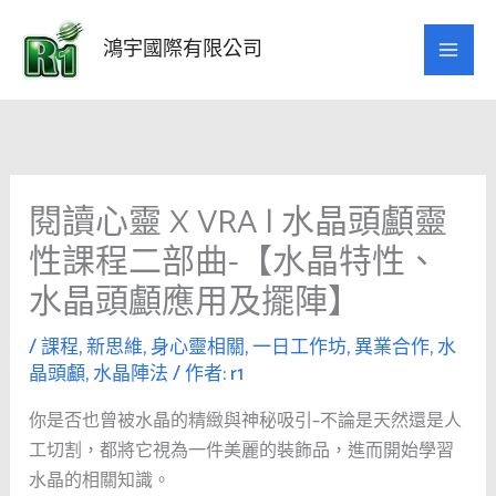
跳
至
鴻宇國際有限公司
主
要
內
容
閱讀心靈 X VRA | 水晶頭顱靈
性課程二部曲-【水晶特性、
水晶頭顱應用及擺陣】
/
課程
,
新思維
,
身心靈相關
,
一日工作坊
,
異業合作
,
水
晶頭顱
,
水晶陣法
/ 作者:
r1
你是否也曾被水晶的精緻與神秘吸引–不論是天然還是人
工切割，都將它視為一件美麗的裝飾品，進而開始學習
水晶的相關知識。