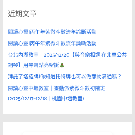
鍵
近期文章
字
:
閱讀心靈|丙午年紫微斗數流年論斷活動
閱讀心靈|丙午年紫微斗數流年論斷活動
台北內湖教室｜2025/12/20【與音樂相遇.在北車公共
鋼琴】用琴聲點亮聖誕
拜託了塔羅牌|你知道托特牌也可以做寵物溝通嗎？
閱讀心靈中壢教室｜靈動派紫微斗數初階班
(2025/12/17–12/18｜桃園中壢教室)