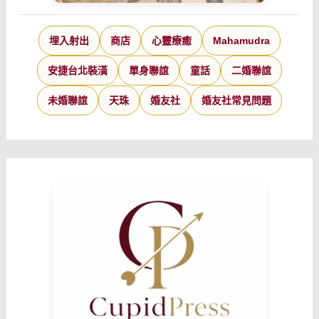
埋入射出
商店
心靈療癒
Mahamudra
安捷台北裝潢
單身聯誼
童話
二婚聯誼
未婚聯誼
天珠
婚友社
婚友社常見問題