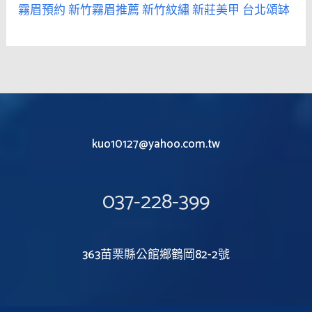
霧眉預約
新竹霧眉推薦
新竹紋繡
新莊美甲
台北頌缽
kuo10127@yahoo.com.tw
037-228-399
363苗栗縣公館鄉鶴岡82-2號