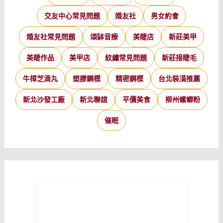
交友中心常見問題
婚友社
男女約會
婚友社常見問題
頌缽音療
美睫店
新莊美甲
美睫作品
美甲店
紋繡常見問題
新莊接睫毛
牛樟芝滴丸
塑膠鋼模
精密鋼模
台北裝潢推薦
新北沙發工廠
新北聯誼
平價美食
柳州螺螄粉
催眠