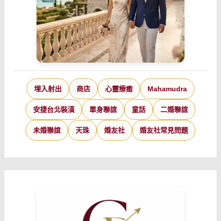
埋入射出
商店
心靈療癒
Mahamudra
安捷台北裝潢
單身聯誼
童話
二婚聯誼
未婚聯誼
天珠
婚友社
婚友社常見問題