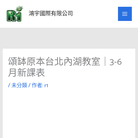
跳
至
鴻宇國際有限公司
主
要
內
容
頌缽原本台北內湖教室｜3-6
月新課表
/
未分類
/ 作者:
r1