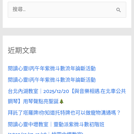
搜
尋
關
鍵
近期文章
字
:
閱讀心靈|丙午年紫微斗數流年論斷活動
閱讀心靈|丙午年紫微斗數流年論斷活動
台北內湖教室｜2025/12/20【與音樂相遇.在北車公共
鋼琴】用琴聲點亮聖誕
拜託了塔羅牌|你知道托特牌也可以做寵物溝通嗎？
閱讀心靈中壢教室｜靈動派紫微斗數初階班