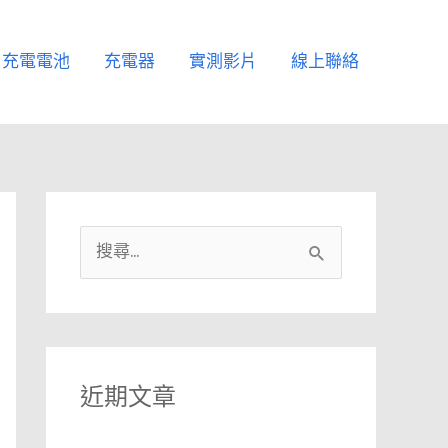
充電電池
充電器
實測影片
線上聯絡
搜
尋
關
鍵
字
近期文章
: