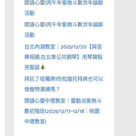
閱讀心靈|丙午年紫微斗數流年論斷
活動
閱讀心靈|丙午年紫微斗數流年論斷
活動
台北內湖教室｜2025/12/20【與音
樂相遇.在北車公共鋼琴】用琴聲點
亮聖誕
拜託了塔羅牌|你知道托特牌也可以
做寵物溝通嗎？
閱讀心靈中壢教室｜靈動派紫微斗
數初階班(2025/12/17–12/18｜桃園
中壢教室)