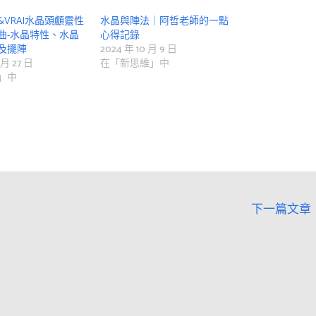
VRA|水晶頭顱靈性
水晶與陣法｜阿哲老師的一點
曲-水晶特性、水晶
心得記錄
及擺陣
2024 年 10 月 9 日
 月 27 日
在「新思維」中
」中
下一篇文章