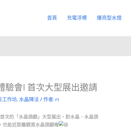
首頁
充電浮標
爆亮型水燈
晶頭顧體驗會| 首次大型展出邀請
日工作坊
,
水晶陣法
/ 作者:
r1
台灣做首次的「水晶頭顱」大型展出，對水晶、水晶頭
，也能近距離觀賞水晶頭顱喔