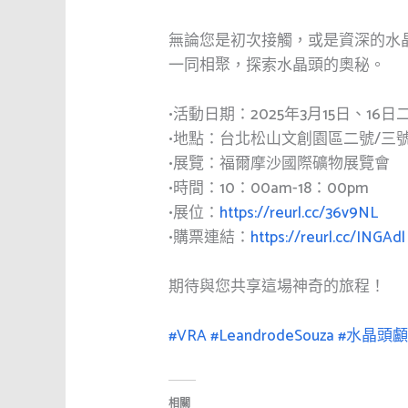
無論您是初次接觸，或是資深的水
一同相聚，探索水晶頭的奧秘。
•活動日期：2025年3月15日、16日
•地點：台北松山文創園區二號/三
•展覽：福爾摩沙國際礦物展覽會
•時間：10：00am-18：00pm
•展位：
https://reurl.cc/36v9NL
•購票連結：
https://reurl.cc/INGAdl
期待與您共享這場神奇的旅程！
#VRA
#LeandrodeSouza
#水晶頭
相關