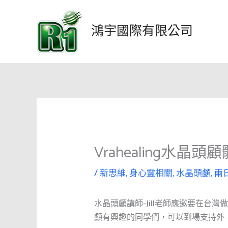
跳
至
鴻宇國際有限公司
主
要
內
容
Vrahealing水
/
新思維
,
身心靈相關
,
水晶頭顱
,
兩
水晶頭顱講師–Jill老師應邀要在
顱有興趣的同學們，可以到場支持外