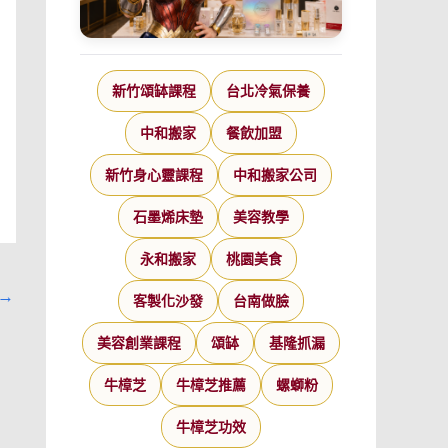
新竹頌缽課程
台北冷氣保養
中和搬家
餐飲加盟
新竹身心靈課程
中和搬家公司
石墨烯床墊
美容教學
永和搬家
桃園美食
→
客製化沙發
台南做臉
美容創業課程
頌缽
基隆抓漏
牛樟芝
牛樟芝推薦
螺螄粉
牛樟芝功效