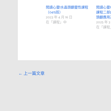
閱讀心靈|水晶頭顱靈性課程
閱讀心靈&
（0415班）
課程二部
2023 年 4 月 16 日
頭顱應用
在「課程」中
2025 年 3
在「課程
←
上一篇文章