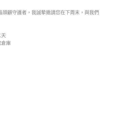
晶頭顧守護者，我誠摯邀請您在下周末，與我們
二天
號倉庫
顱