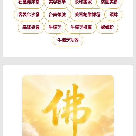
石墨烯床墊
美容教學
永和搬家
桃園美食
客製化沙發
台南做臉
美容創業課程
頌缽
基隆抓漏
牛樟芝
牛樟芝推薦
螺螄粉
牛樟芝功效