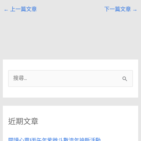
←
上一篇文章
下一篇文章
→
搜
尋
關
鍵
近期文章
字
:
閱讀心靈|丙午年紫微斗數流年論斷活動