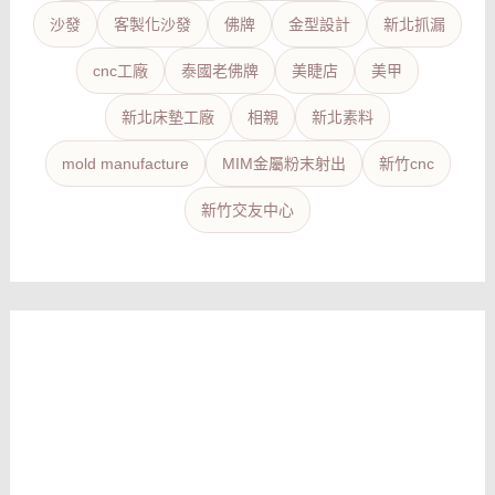
沙發
客製化沙發
佛牌
金型設計
新北抓漏
cnc工廠
泰國老佛牌
美睫店
美甲
新北床墊工廠
相親
新北素料
mold manufacture
MIM金屬粉末射出
新竹cnc
新竹交友中心