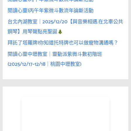
閱讀心靈|丙午年紫微斗數流年論斷活動
台北內湖教室｜2025/12/20【與音樂相遇.在北車公共
鋼琴】用琴聲點亮聖誕
拜託了塔羅牌|你知道托特牌也可以做寵物溝通嗎？
閱讀心靈中壢教室｜靈動派紫微斗數初階班
(2025/12/17–12/18｜桃園中壢教室)