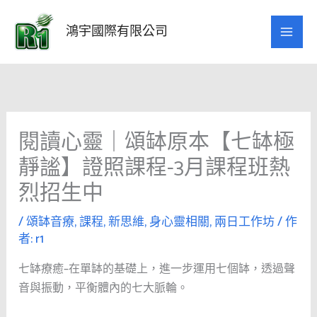
跳
至
鴻宇國際有限公司
主
要
內
容
閱讀心靈｜頌缽原本【七缽極
靜謐】證照課程-3月課程班熱
烈招生中
/
頌缽音療
,
課程
,
新思維
,
身心靈相關
,
兩日工作坊
/ 作
者:
r1
七缽療癒–在單缽的基礎上，進一步運用七個缽，透過聲
音與振動，平衡體內的七大脈輪。