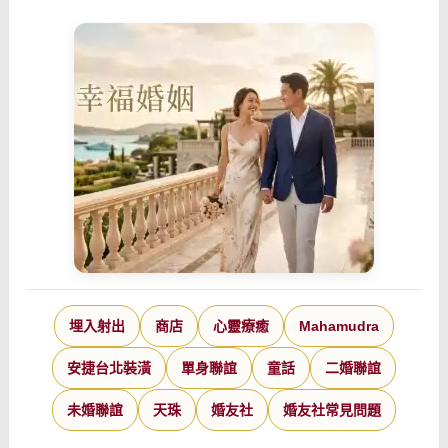
埋入射出
商店
心靈療癒
Mahamudra
安捷台北裝潢
單身聯誼
童話
二婚聯誼
未婚聯誼
天珠
婚友社
婚友社常見問題