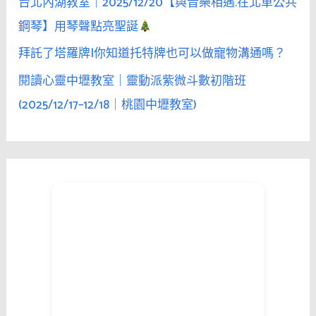
台北內湖教室｜2025/12/20【與音樂相遇.在北車公共
鋼琴】用琴聲點亮聖誕
拜託了塔羅牌|你知道托特牌也可以做寵物溝通嗎？
閱讀心靈中壢教室｜靈動派紫微斗數初階班
(2025/12/17–12/18｜桃園中壢教室)