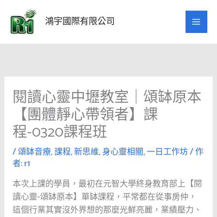
跳
至
鴻宇國際有限公司
主
要
內
容
閱讀心靈中壢教室｜頌缽原本
【團體靜心帶領者】課
程-0320課程班
/
頌缽音療
,
課程
,
新思維
,
身心靈相關
,
一日工作坊
/ 作
者:
r1
本次上課的學員，最初在元智大學終身教育部上【閱
讀心靈-頌缽原本】單缽課程，平常都在從事房仲，
這個行業其實沒外界想的那麼光鮮亮麗，業績壓力、