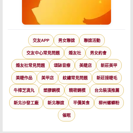
交友APP
男女聯誼
聯誼活動
交友中心常見問題
婚友社
男女約會
婚友社常見問題
頌缽音療
美睫店
新莊美甲
美睫作品
美甲店
紋繡常見問題
新莊接睫毛
牛樟芝滴丸
塑膠鋼模
精密鋼模
台北裝潢推薦
新北沙發工廠
新北聯誼
平價美食
柳州螺螄粉
催眠