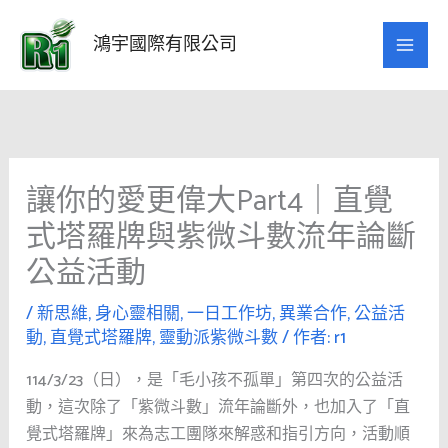
跳
至
鴻宇國際有限公司
主
要
內
容
讓你的愛更偉大Part4｜直覺
式塔羅牌與紫微斗數流年論斷
公益活動
/
新思維
,
身心靈相關
,
一日工作坊
,
異業合作
,
公益活
動
,
直覺式塔羅牌
,
靈動派紫微斗數
/ 作者:
r1
114/3/23（日），是「毛小孩不孤單」第四次的公益活
動，這次除了「紫微斗數」流年論斷外，也加入了「直
覺式塔羅牌」來為志工團隊來解惑和指引方向，活動順