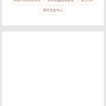
mold manufacture
MIM金屬粉末射出
新竹cnc
新竹交友中心