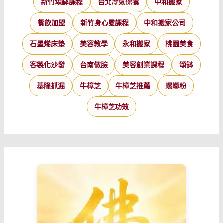
新竹頌缽課程
台北冷氣保養
中和搬家
餐飲加盟
新竹身心靈課程
中和搬家公司
石墨烯床墊
美容教學
永和搬家
桃園美食
客製化沙發
台南做臉
美容創業課程
頌缽
基隆抓漏
牛樟芝
牛樟芝推薦
螺螄粉
牛樟芝功效