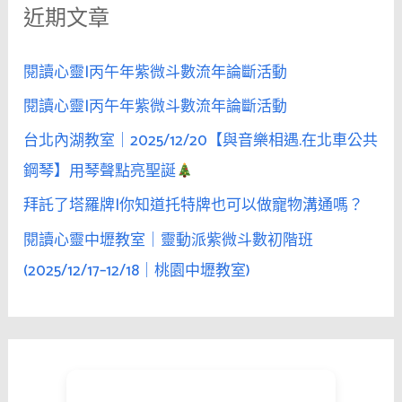
近期文章
字
:
閱讀心靈|丙午年紫微斗數流年論斷活動
閱讀心靈|丙午年紫微斗數流年論斷活動
台北內湖教室｜2025/12/20【與音樂相遇.在北車公共
鋼琴】用琴聲點亮聖誕
拜託了塔羅牌|你知道托特牌也可以做寵物溝通嗎？
閱讀心靈中壢教室｜靈動派紫微斗數初階班
(2025/12/17–12/18｜桃園中壢教室)