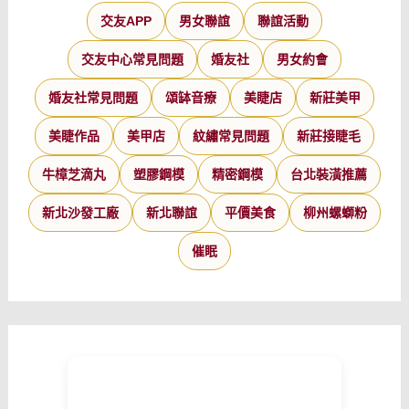
交友APP
男女聯誼
聯誼活動
交友中心常見問題
婚友社
男女約會
婚友社常見問題
頌缽音療
美睫店
新莊美甲
美睫作品
美甲店
紋繡常見問題
新莊接睫毛
牛樟芝滴丸
塑膠鋼模
精密鋼模
台北裝潢推薦
新北沙發工廠
新北聯誼
平價美食
柳州螺螄粉
催眠