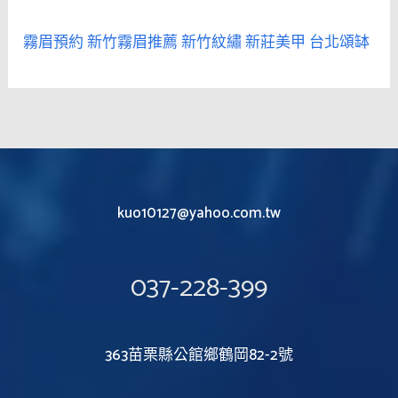
霧眉預約
新竹霧眉推薦
新竹紋繡
新莊美甲
台北頌缽
kuo10127@yahoo.com.tw
037-228-399
363苗栗縣公館鄉鶴岡82-2號