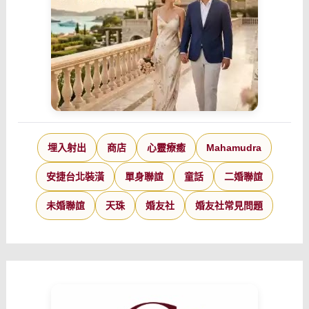
埋入射出
商店
心靈療癒
Mahamudra
安捷台北裝潢
單身聯誼
童話
二婚聯誼
未婚聯誼
天珠
婚友社
婚友社常見問題