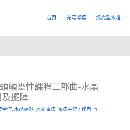
首頁
充電浮標
爆亮型水燈
晶頭顱靈性課程二部曲-水晶
用及擺陣
業合作
,
水晶頭顱
,
水晶陣法
,
魔法手作
/ 作者:
r1