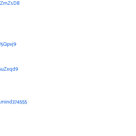
NtZmZsD8
U5Qpvj9
muZxqd9
_mind374555