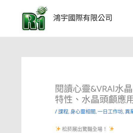
跳
至
鴻宇國際有限公司
主
要
內
容
閱讀心靈&VRA|水
特性、水晶頭顱應
/
課程
,
身心靈相關
,
一日工作坊
,
異
松菸展出驚豔全場！