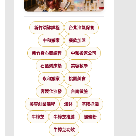
新竹頌缽課程
台北冷氣保養
中和搬家
餐飲加盟
新竹身心靈課程
中和搬家公司
石墨烯床墊
美容教學
永和搬家
桃園美食
客製化沙發
台南做臉
美容創業課程
頌缽
基隆抓漏
牛樟芝
牛樟芝推薦
螺螄粉
牛樟芝功效