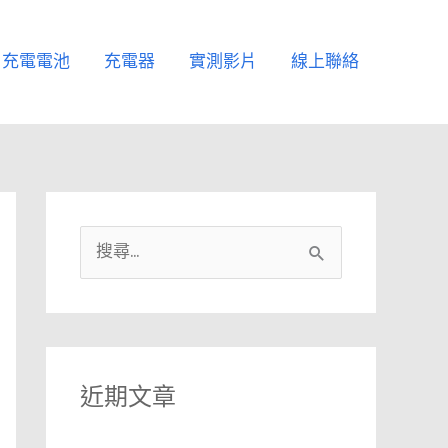
充電電池
充電器
實測影片
線上聯絡
搜
尋
關
鍵
字
近期文章
: