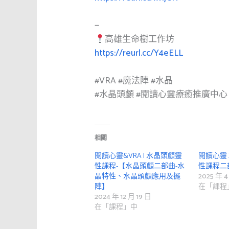
—
高雄生命樹工作坊
https://reurl.cc/Y4eELL
#VRA
#魔法陣
#水晶
#水晶頭顱
#閱讀心靈療癒推廣中心
相關
閱讀心靈&VRA | 水晶頭顱靈
閱讀心靈 
性課程-【水晶頭顱二部曲-水
性課程二
晶特性、水晶頭顱應用及擺
2025 年 4
陣】
在「課程
2024 年 12 月 19 日
在「課程」中