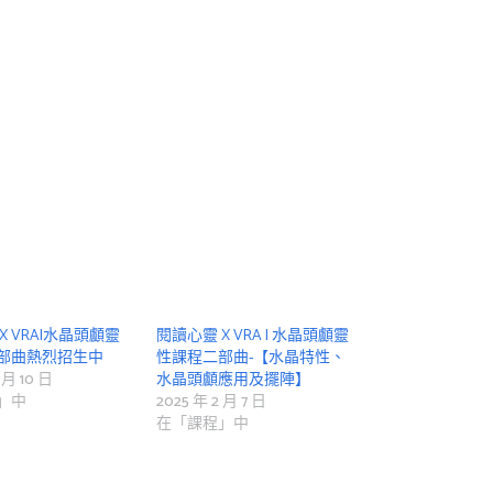
X VRA|水晶頭顱靈
閱讀心靈 X VRA | 水晶頭顱靈
部曲熱烈招生中
性課程二部曲-【水晶特性、
 月 10 日
水晶頭顱應用及擺陣】
」中
2025 年 2 月 7 日
在「課程」中