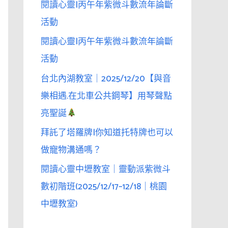
閱讀心靈|丙午年紫微斗數流年論斷
活動
閱讀心靈|丙午年紫微斗數流年論斷
活動
台北內湖教室｜2025/12/20【與音
樂相遇.在北車公共鋼琴】用琴聲點
亮聖誕
拜託了塔羅牌|你知道托特牌也可以
做寵物溝通嗎？
閱讀心靈中壢教室｜靈動派紫微斗
數初階班(2025/12/17–12/18｜桃園
中壢教室)