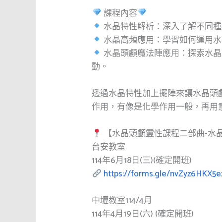
課程內容
水晶特性解析：深入了解不同種
水晶高頻應用：學習如何運用水
水晶頭顱魔法陣應用：探索水晶
動。
透過水晶特性加上擺陣來讓水晶頭
作用，有像是化學作用一般，再用
【水晶頭顱靈性課程二部曲-水
台安教室
114年6月18日(三)(確定開班)
https://forms.gle/nvZyz6HKX5
中壢教室114/4月
114年4月19日(六) (確定開班)