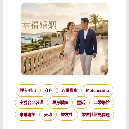
埋入射出
商店
心靈療癒
Mahamudra
安捷台北裝潢
單身聯誼
童話
二婚聯誼
未婚聯誼
天珠
婚友社
婚友社常見問題