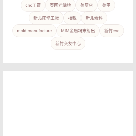
cnc工廠
泰國老佛牌
美睫店
美甲
新北床墊工廠
相親
新北素料
mold manufacture
MIM金屬粉末射出
新竹cnc
新竹交友中心