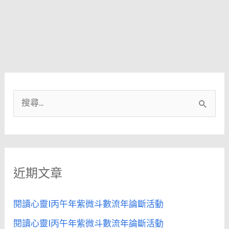
搜
尋
關
鍵
近期文章
字
:
閱讀心靈|丙午年紫微斗數流年論斷活動
閱讀心靈|丙午年紫微斗數流年論斷活動