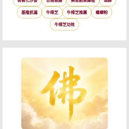
客製化沙發
台南做臉
美容創業課程
頌缽
基隆抓漏
牛樟芝
牛樟芝推薦
螺螄粉
牛樟芝功效