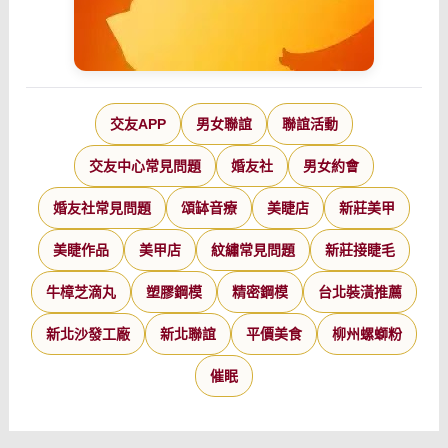
交友APP
男女聯誼
聯誼活動
交友中心常見問題
婚友社
男女約會
婚友社常見問題
頌缽音療
美睫店
新莊美甲
美睫作品
美甲店
紋繡常見問題
新莊接睫毛
牛樟芝滴丸
塑膠鋼模
精密鋼模
台北裝潢推薦
新北沙發工廠
新北聯誼
平價美食
柳州螺螄粉
催眠