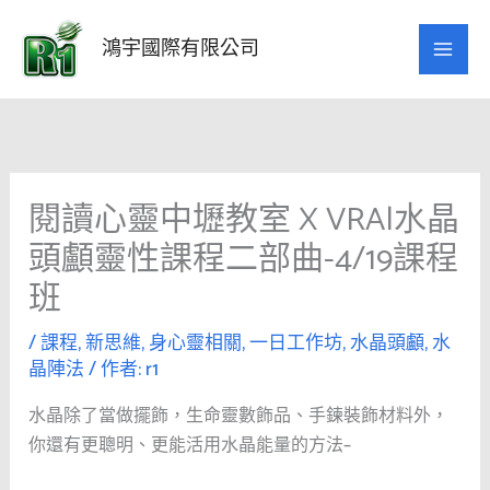
跳
至
鴻宇國際有限公司
主
要
內
容
閱讀心靈中壢教室 X VRA|水晶
頭顱靈性課程二部曲-4/19課程
班
/
課程
,
新思維
,
身心靈相關
,
一日工作坊
,
水晶頭顱
,
水
晶陣法
/ 作者:
r1
水晶除了當做擺飾，生命靈數飾品、手鍊裝飾材料外，
你還有更聰明、更能活用水晶能量的方法–