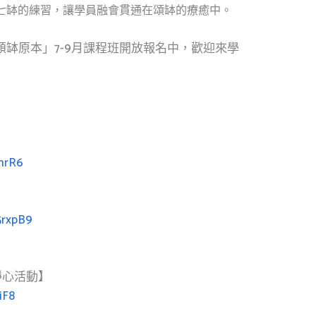
七缽的練習，讓學員融會貫通在頌缽的療癒中。
缽原本」7-9月課程班開放報名中，歡迎來學
mrR6
5rxpB9
靜心活動】
iF8