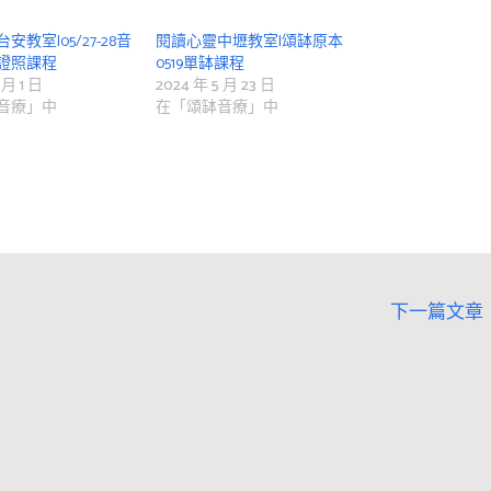
教室|05/27-28音
閱讀心靈中壢教室|頌缽原本
證照課程
0519單缽課程
 月 1 日
2024 年 5 月 23 日
音療」中
在「頌缽音療」中
下一篇文章