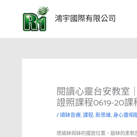
跳
至
鴻宇國際有限公司
主
要
內
容
閱讀心靈台安教室
證照課程0619-20
/
頌缽音療
,
課程
,
新思維
,
身心靈相
透過缽與缽的擺放位置、敲缽的柔軟