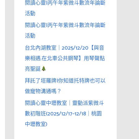
閱讀心靈|丙午年紫微斗數流年論斷
活動
閱讀心靈|丙午年紫微斗數流年論斷
活動
台北內湖教室｜2025/12/20【與音
樂相遇.在北車公共鋼琴】用琴聲點
亮聖誕
拜託了塔羅牌|你知道托特牌也可以
做寵物溝通嗎？
閱讀心靈中壢教室｜靈動派紫微斗
數初階班(2025/12/17–12/18｜桃園
中壢教室)