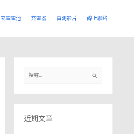
充電電池
充電器
實測影片
線上聯絡
搜
尋
關
鍵
字
近期文章
: