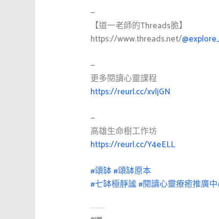
—
【道一老師的Threads脆】
https://www.threads.net/
@explore
—
更多閱讀心靈課程
https://reurl.cc/xvljGN
—
高雄生命樹工作坊
https://reurl.cc/Y4eELL
#頌缽
#頌缽原本
#七缽極靜謐
#閱讀心靈療癒推廣中