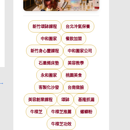
新竹頌缽課程
台北冷氣保養
中和搬家
餐飲加盟
新竹身心靈課程
中和搬家公司
石墨烯床墊
美容教學
永和搬家
桃園美食
→
客製化沙發
台南做臉
美容創業課程
頌缽
基隆抓漏
牛樟芝
牛樟芝推薦
螺螄粉
牛樟芝功效