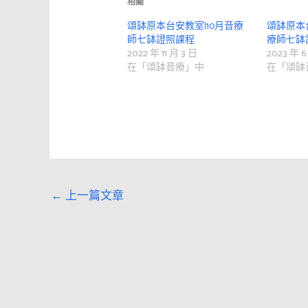
相關
頌缽原本台安教室|10月音療
頌缽原本台安
師七缽證照課程
療師七缽
2022 年 11 月 3 日
2023 年 6
在「頌缽音療」中
在「頌缽
←
上一篇文章