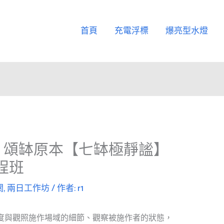
首頁
充電浮標
爆亮型水燈
｜頌缽原本【七缽極靜謐】
課程班
關
,
兩日工作坊
/ 作者:
r1
度與觀照施作場域的細節、觀察被施作者的狀態，