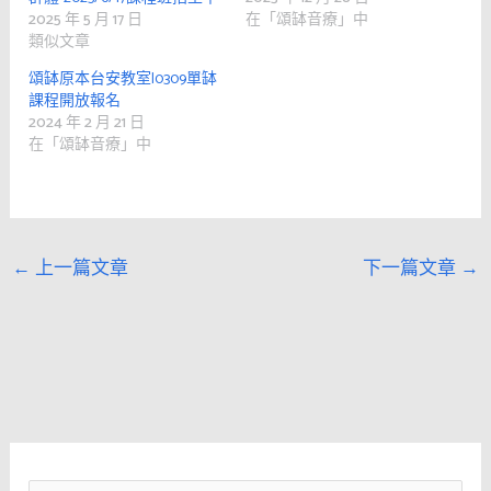
2025 年 5 月 17 日
在「頌缽音療」中
類似文章
頌缽原本台安教室|0309單缽
課程開放報名
2024 年 2 月 21 日
在「頌缽音療」中
←
上一篇文章
下一篇文章
→