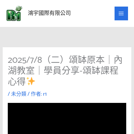
跳
至
鴻宇國際有限公司
主
要
內
容
2025/7/8（二）頌缽原本｜內
湖教室｜學員分享-頌缽課程
心得
/
未分類
/ 作者:
r1