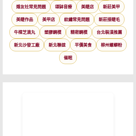
婚友社常見問題
頌缽音療
美睫店
新莊美甲
美睫作品
美甲店
紋繡常見問題
新莊接睫毛
牛樟芝滴丸
塑膠鋼模
精密鋼模
台北裝潢推薦
新北沙發工廠
新北聯誼
平價美食
柳州螺螄粉
催眠