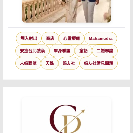
埋入射出
商店
心靈療癒
Mahamudra
安捷台北裝潢
單身聯誼
童話
二婚聯誼
未婚聯誼
天珠
婚友社
婚友社常見問題