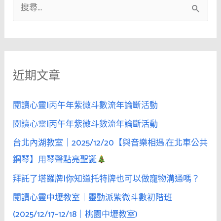
搜
尋
關
鍵
近期文章
字
:
閱讀心靈|丙午年紫微斗數流年論斷活動
閱讀心靈|丙午年紫微斗數流年論斷活動
台北內湖教室｜2025/12/20【與音樂相遇.在北車公共
鋼琴】用琴聲點亮聖誕
拜託了塔羅牌|你知道托特牌也可以做寵物溝通嗎？
閱讀心靈中壢教室｜靈動派紫微斗數初階班
(2025/12/17–12/18｜桃園中壢教室)