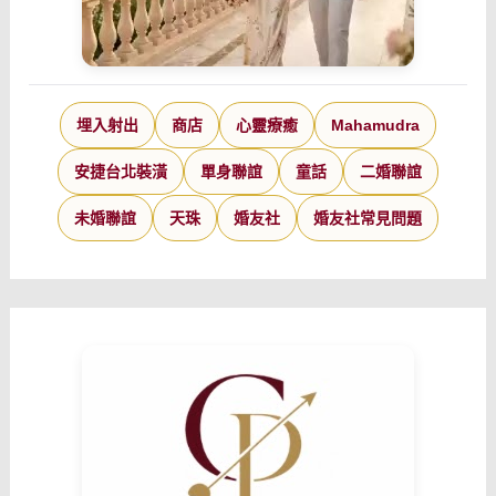
埋入射出
商店
心靈療癒
Mahamudra
安捷台北裝潢
單身聯誼
童話
二婚聯誼
未婚聯誼
天珠
婚友社
婚友社常見問題