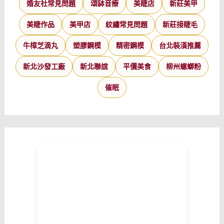
婚友社常見問題
頌缽音療
美睫店
新莊美甲
美睫作品
美甲店
紋繡常見問題
新莊接睫毛
牛樟芝滴丸
塑膠鋼模
精密鋼模
台北裝潢推薦
新北沙發工廠
新北聯誼
平價美食
柳州螺螄粉
催眠