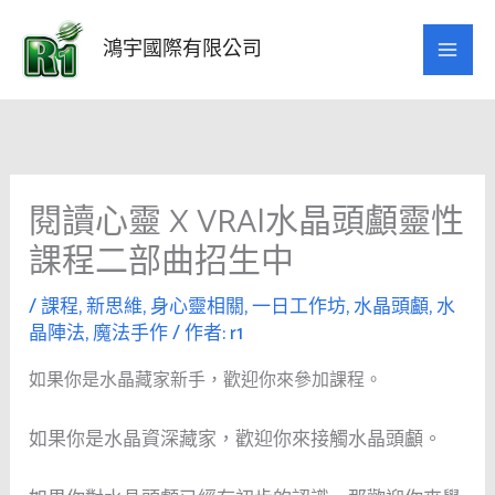
跳
至
鴻宇國際有限公司
主
要
內
容
閱讀心靈 X VRA|水晶頭顱靈性
課程二部曲招生中
/
課程
,
新思維
,
身心靈相關
,
一日工作坊
,
水晶頭顱
,
水
晶陣法
,
魔法手作
/ 作者:
r1
如果你是水晶藏家新手，歡迎你來參加課程。
如果你是水晶資深藏家，歡迎你來接觸水晶頭顱。