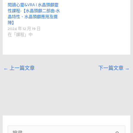
閱讀心靈&VRA | 水晶頭顱靈
性課程-【水晶頭顱二部曲-水
晶特性、水晶頭顱應用及擺
陣】
2024 年 12 月 19 日
在「課程」中
←
上一篇文章
下一篇文章
→