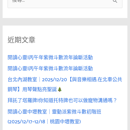
搜
尋
關
鍵
近期文章
字
:
閱讀心靈|丙午年紫微斗數流年論斷活動
閱讀心靈|丙午年紫微斗數流年論斷活動
台北內湖教室｜2025/12/20【與音樂相遇.在北車公共
鋼琴】用琴聲點亮聖誕
拜託了塔羅牌|你知道托特牌也可以做寵物溝通嗎？
閱讀心靈中壢教室｜靈動派紫微斗數初階班
(2025/12/17–12/18｜桃園中壢教室)