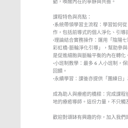
動，喚醒內在的寧靜與共振。
課程特色與亮點：
•系統帶領學習主流程：學習如何
作，包括前導式的個人淨化、引導
•理論結合實務操作：運用「陰陽
彩虹橋-脈輪淨化引導」，幫助參
是促進細胞與脈輪平衡的內在轉化
•小班制教學：最多 6 人小班制
回饋。
•永續學習：課後亦提供「團練日
成為助人與療癒的橋樑：完成課程
地的療癒導師。這份力量，不只觸
歡迎對頌缽有興趣的你，加入我們