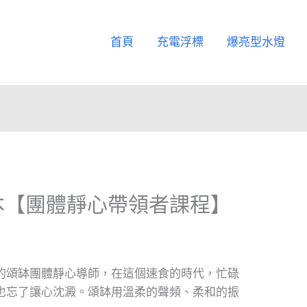
首頁
充電浮標
爆亮型水燈
本【團體靜心帶領者課程】
的頌缽團體靜心導師，在這個速食的時代，忙碌
也忘了讓心沈澱。頌缽用溫柔的聲頻、柔和的振