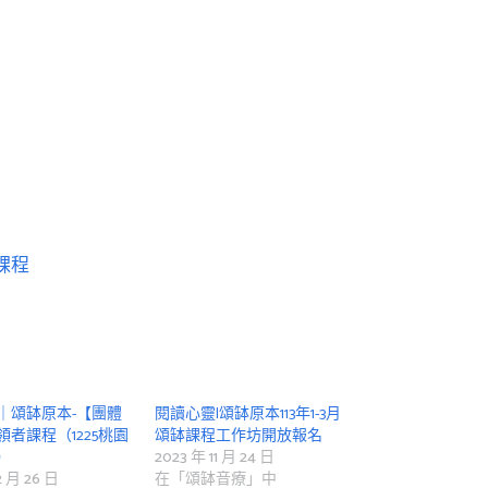
課程
｜頌缽原本-【團體
閱讀心靈|頌缽原本113年1-3月
者課程（1225桃園
頌缽課程工作坊開放報名
）
2023 年 11 月 24 日
2 月 26 日
在「頌缽音療」中