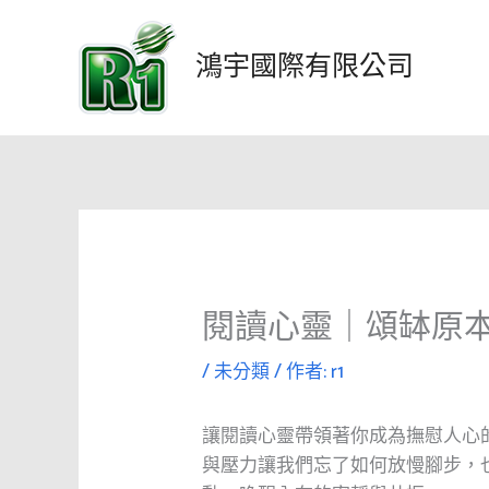
跳
至
鴻宇國際有限公司
主
要
內
容
閱讀心靈｜頌缽原
/
未分類
/ 作者:
r1
讓閱讀心靈帶領著你成為撫慰人心
與壓力讓我們忘了如何放慢腳步，