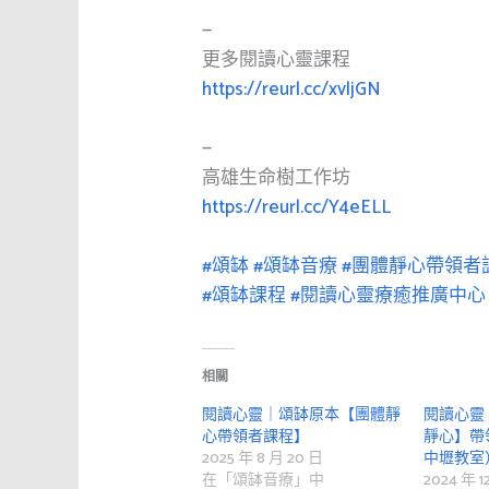
—
更多閱讀心靈課程
https://reurl.cc/xvljGN
—
高雄生命樹工作坊
https://reurl.cc/Y4eELL
#頌缽
#頌缽音療
#團體靜心帶領者
#頌缽課程
#閱讀心靈療癒推廣中心
相關
閱讀心靈｜頌缽原本【團體靜
閱讀心靈
心帶領者課程】
靜心】帶領
2025 年 8 月 20 日
中壢教室
在「頌缽音療」中
2024 年 1