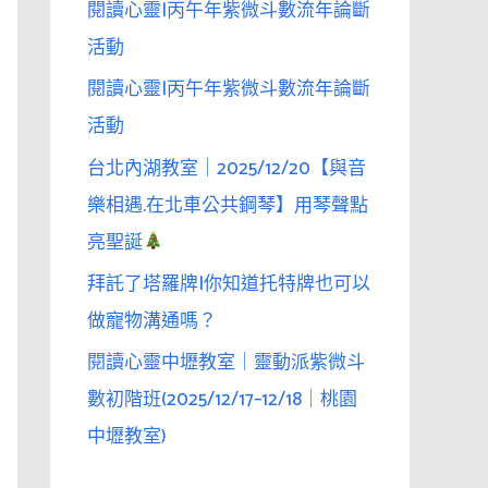
閱讀心靈|丙午年紫微斗數流年論斷
活動
閱讀心靈|丙午年紫微斗數流年論斷
活動
台北內湖教室｜2025/12/20【與音
樂相遇.在北車公共鋼琴】用琴聲點
亮聖誕
拜託了塔羅牌|你知道托特牌也可以
做寵物溝通嗎？
閱讀心靈中壢教室｜靈動派紫微斗
數初階班(2025/12/17–12/18｜桃園
中壢教室)