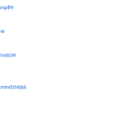
5rxpB9
mn6
c/xvljGN
_mind374555