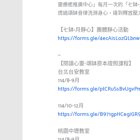
靈療癒推廣中心」每月一次的「七缽
透過頌缽音律洗滌身心，達到釋放壓
【七缽•月靜心】團體靜心活動
https://forms.gle/4ecAisLozQLbnw
—
【閱讀心靈-頌缽原本證照課程】
台北台安教室
114/8-9月
https://forms.gle/ptCRuSsBvUgvP
114/10-12月
https://forms.gle/B971gpHCegiGR
桃園中壢教室
114/8-9月