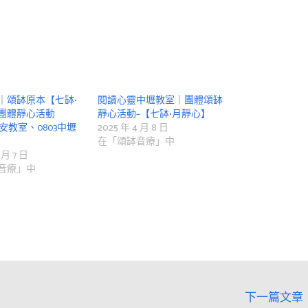
｜頌缽原本【七缽•
閱讀心靈中壢教室｜團體頌缽
團體靜心活動
靜心活動–【七缽•月靜心】
台安教室、0803中壢
2025 年 4 月 8 日
在「頌缽音療」中
 月 7 日
音療」中
下一篇文章