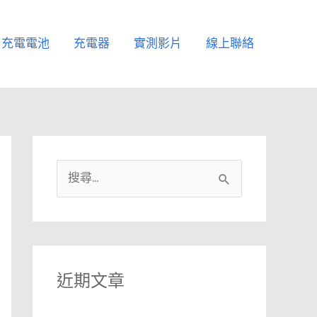
充電電池
充電器
實測影片
線上聯絡
搜
尋
關
鍵
字
近期文章
: