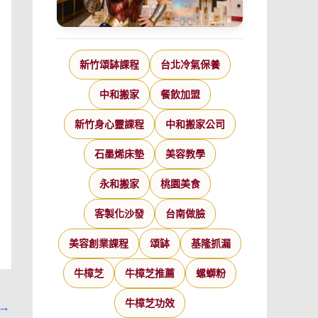
新竹頌缽課程
台北冷氣保養
中和搬家
餐飲加盟
新竹身心靈課程
中和搬家公司
石墨烯床墊
美容教學
永和搬家
桃園美食
客製化沙發
台南做臉
美容創業課程
頌缽
基隆抓漏
牛樟芝
牛樟芝推薦
螺螄粉
→
牛樟芝功效