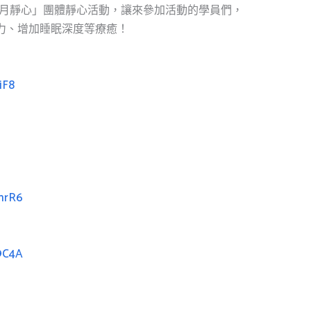
•月靜心」團體靜心活動，讓來參加活動的學員們，
力、增加睡眠深度等療癒！
iF8
mrR6
9C4A