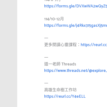
https://forms.gle/DVXwWA2wQyZ
114/10-12月
https://forms.gle/j4Rkx315gasXj5
一
更多閱讀心靈課程：
https://reurl.c
一
道一老師 Threads
https://www.threads.net/@explore
一
高雄生命樹工作坊
https://reurl.cc/Y4eELL