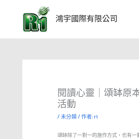
跳
至
鴻宇國際有限公司
主
要
內
容
閱讀心靈｜頌缽原本
活動
/
未分類
/ 作者:
r1
頌缽除了一對一的施作方式，也有一