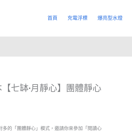
首頁
充電浮標
爆亮型水燈
【七缽•月靜心】團體靜心
對多的「團體靜心」模式，邀請你來參加「閱讀心