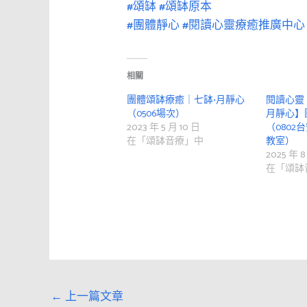
#頌缽
#頌缽原本
#團體靜心
#閱讀心靈療癒推廣中心
相關
團體頌缽療癒｜七缽•月靜心
閱讀心靈
（0506場次）
月靜心】
2023 年 5 月 10 日
（0802
在「頌缽音療」中
教室）
2025 年 8
在「頌缽
←
上一篇文章