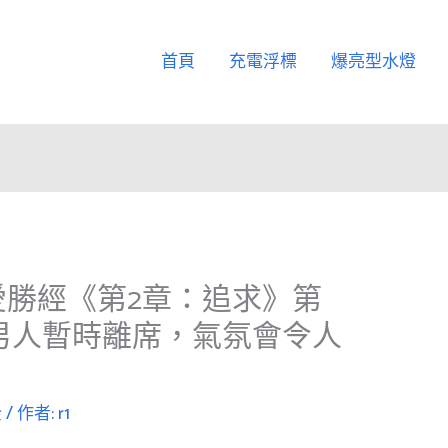
首頁
充電浮標
爆亮型水燈
愛勝經《第2章：追求》第
男人暫時離席，氣氛會令人
全
/ 作者:
r1