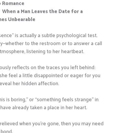
to Romance
When a Man Leaves the Date for a
es Unbearable
ce” is actually a subtle psychological test.
ay—whether to the restroom or to answer a call
tmosphere, listening to her heartbeat.
usly reflects on the traces you left behind:
he feel a little disappointed or eager for you
eveal her hidden affection.
his is boring,” or “something feels strange” in
have already taken a place in her heart.
en relieved when you’re gone, then you may need
 bond.