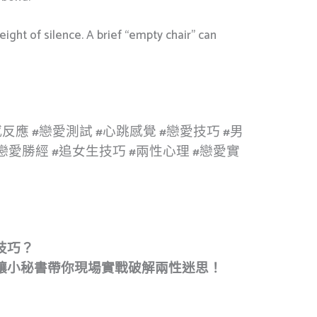
ght of silence. A brief “empty chair” can
反應 #戀愛測試 #心跳感覺 #戀愛技巧 #男
戀愛勝經 #追女生技巧 #兩性心理 #戀愛實
技巧？
讓小秘書帶你現場實戰破解兩性迷思！