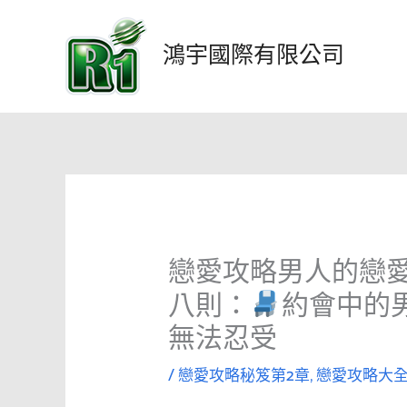
跳
至
鴻宇國際有限公司
主
要
內
容
戀愛攻略男人的戀
八則：
約會中的
無法忍受
/
戀愛攻略秘笈第2章
,
戀愛攻略大