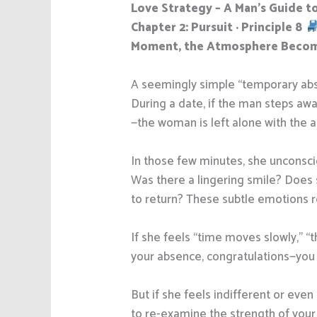
Love Strategy – A Man’s Guide 
Chapter 2: Pursuit · Principle 8
Moment, the Atmosphere Becom
A seemingly simple “temporary absen
During a date, if the man steps aw
—the woman is left alone with the a
In those few minutes, she unconscio
Was there a lingering smile? Does s
to return? These subtle emotions r
If she feels “time moves slowly,” “t
your absence, congratulations—you 
But if she feels indifferent or ev
to re-examine the strength of your