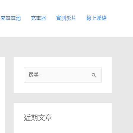
充電電池
充電器
實測影片
線上聯絡
搜
尋
關
鍵
字
近期文章
: