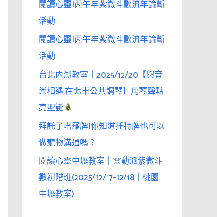
閱讀心靈|丙午年紫微斗數流年論斷
活動
閱讀心靈|丙午年紫微斗數流年論斷
活動
台北內湖教室｜2025/12/20【與音
樂相遇.在北車公共鋼琴】用琴聲點
亮聖誕
拜託了塔羅牌|你知道托特牌也可以
做寵物溝通嗎？
閱讀心靈中壢教室｜靈動派紫微斗
數初階班(2025/12/17–12/18｜桃園
中壢教室)