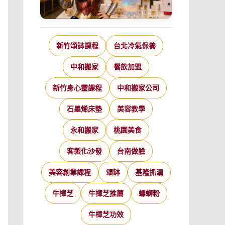
新竹頌缽課程
台北冷氣保養
中和搬家
餐飲加盟
新竹身心靈課程
中和搬家公司
石墨烯床墊
美容教學
永和搬家
桃園美食
客製化沙發
台南做臉
美容創業課程
頌缽
基隆抓漏
牛樟芝
牛樟芝推薦
螺螄粉
牛樟芝功效