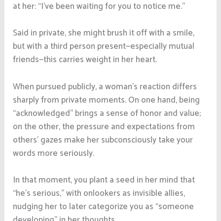
at her: “I’ve been waiting for you to notice me.”
Said in private, she might brush it off with a smile,
but with a third person present—especially mutual
friends—this carries weight in her heart.
When pursued publicly, a woman’s reaction differs
sharply from private moments. On one hand, being
“acknowledged” brings a sense of honor and value;
on the other, the pressure and expectations from
others’ gazes make her subconsciously take your
words more seriously.
In that moment, you plant a seed in her mind that
“he’s serious,” with onlookers as invisible allies,
nudging her to later categorize you as “someone
developing” in her thoughts.