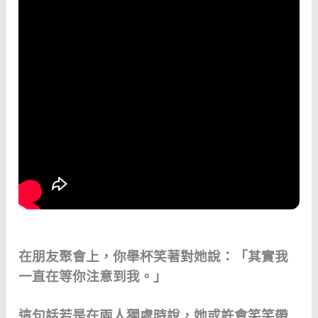
在朋友聚會上，你舉杯笑著對她說：「其實我
一直在等你注意到我。」
這句話若是在兩人獨處時說，她或許會笑笑帶