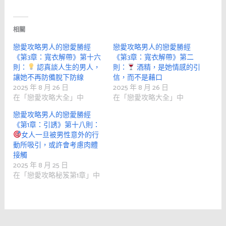
相關
戀愛攻略男人的戀愛勝經
戀愛攻略男人的戀愛勝經
《第3章：寬衣解帶》第十六
《第3章：寬衣解帶》第二
則：
認真談人生的男人，
則：
酒精，是她情感的引
讓她不再防備脫下防線
信，而不是藉口
2025 年 8 月 26 日
2025 年 8 月 26 日
在「戀愛攻略大全」中
在「戀愛攻略大全」中
戀愛攻略男人的戀愛勝經
《第1章：引誘》第十八則：
女人一旦被男性意外的行
動所吸引，或許會考慮肉體
接觸
2025 年 8 月 25 日
在「戀愛攻略秘笈第1章」中