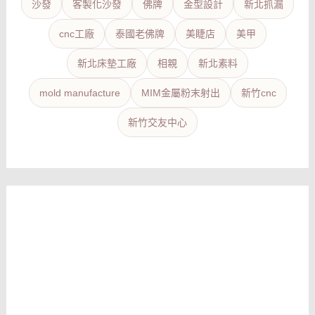
沙發
客製化沙發
佛牌
金型設計
新北抓漏
cnc工廠
泰國老佛牌
美睫店
美甲
新北床墊工廠
相親
新北素料
mold manufacture
MIM金屬粉末射出
新竹cnc
新竹交友中心