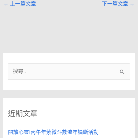
←
上一篇文章
下一篇文章
→
搜
尋
關
鍵
近期文章
字
:
閱讀心靈|丙午年紫微斗數流年論斷活動