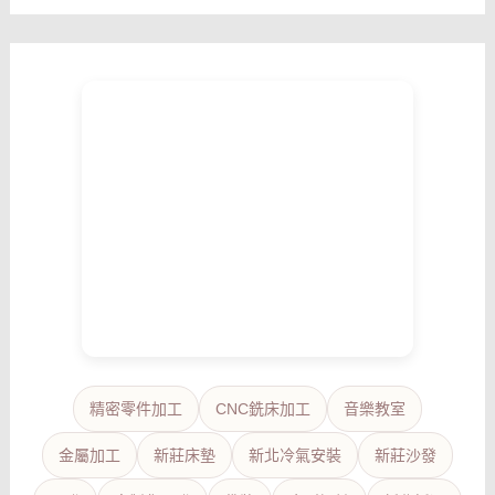
精密零件加工
CNC銑床加工
音樂教室
金屬加工
新莊床墊
新北冷氣安裝
新莊沙發