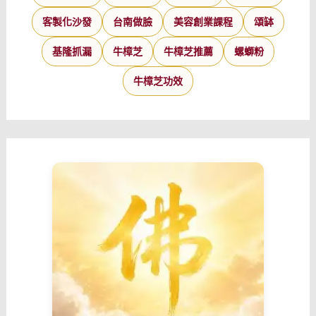
客製化沙發
台南做臉
美容創業課程
頌缽
基隆抓漏
牛樟芝
牛樟芝推薦
螺螄粉
牛樟芝功效