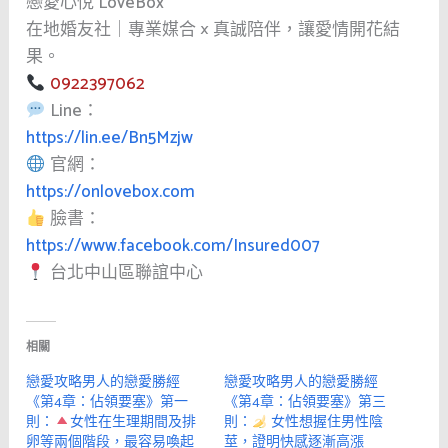
戀愛心悅 LoveBox
在地婚友社｜專業媒合 × 真誠陪伴，讓愛情開花結
果。
0922397062
Line：
https://lin.ee/Bn5Mzjw
官網：
https://onlovebox.com
臉書：
https://www.facebook.com/Insured007
台北中山區聯誼中心
相關
戀愛攻略男人的戀愛勝經
戀愛攻略男人的戀愛勝經
《第4章：佔領要塞》第一
《第4章：佔領要塞》第三
則：
女性在生理期間及排
則：
女性想握住男性陰
卵等兩個階段，最容易喚起
莖，證明快感逐漸高漲