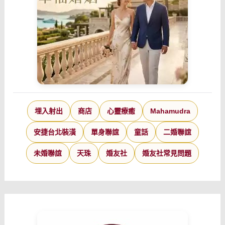
埋入射出
商店
心靈療癒
Mahamudra
安捷台北裝潢
單身聯誼
童話
二婚聯誼
未婚聯誼
天珠
婚友社
婚友社常見問題