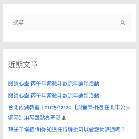
搜
尋
關
鍵
近期文章
字
:
閱讀心靈|丙午年紫微斗數流年論斷活動
閱讀心靈|丙午年紫微斗數流年論斷活動
台北內湖教室｜2025/12/20【與音樂相遇.在北車公共
鋼琴】用琴聲點亮聖誕
拜託了塔羅牌|你知道托特牌也可以做寵物溝通嗎？