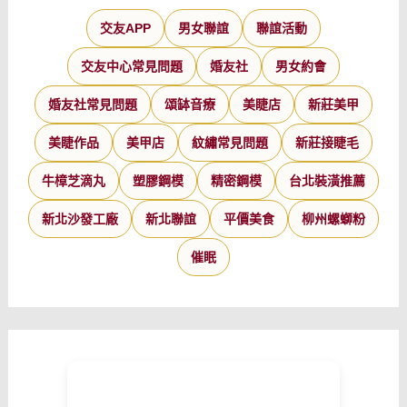
交友APP
男女聯誼
聯誼活動
交友中心常見問題
婚友社
男女約會
婚友社常見問題
頌缽音療
美睫店
新莊美甲
美睫作品
美甲店
紋繡常見問題
新莊接睫毛
牛樟芝滴丸
塑膠鋼模
精密鋼模
台北裝潢推薦
新北沙發工廠
新北聯誼
平價美食
柳州螺螄粉
催眠