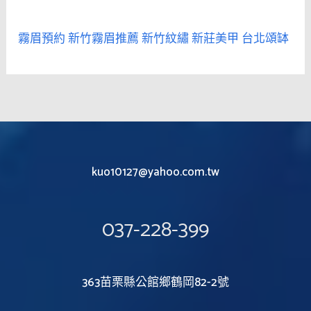
霧眉預約
新竹霧眉推薦
新竹紋繡
新莊美甲
台北頌缽
kuo10127@yahoo.com.tw
037-228-399
363苗栗縣公館鄉鶴岡82-2號