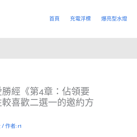
首頁
充電浮標
爆亮型水燈
愛勝經《第4章：佔領要
性較喜歡二選一的邀約方
全
/ 作者:
r1