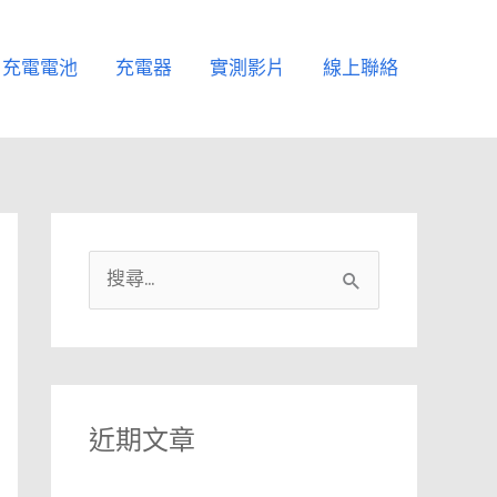
充電電池
充電器
實測影片
線上聯絡
搜
尋
關
鍵
字
近期文章
: