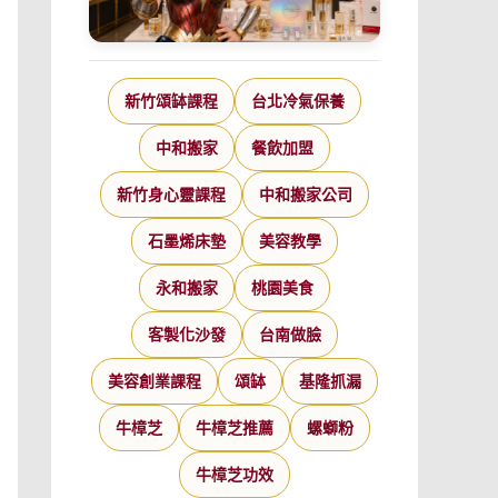
新竹頌缽課程
台北冷氣保養
中和搬家
餐飲加盟
新竹身心靈課程
中和搬家公司
石墨烯床墊
美容教學
永和搬家
桃園美食
客製化沙發
台南做臉
美容創業課程
頌缽
基隆抓漏
牛樟芝
牛樟芝推薦
螺螄粉
牛樟芝功效