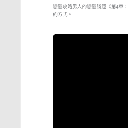
戀愛攻略男人的戀愛勝經《第4章
約方式。