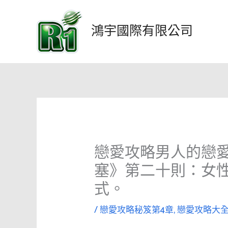
跳
至
鴻宇國際有限公司
主
要
內
容
戀愛攻略男人的戀
塞》第二十則：女
式。
/
戀愛攻略秘笈第4章
,
戀愛攻略大