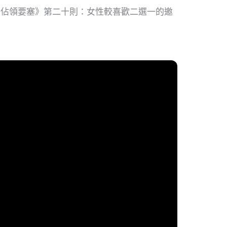
：佔領要塞》第二十則：女性較喜歡二選一的邀