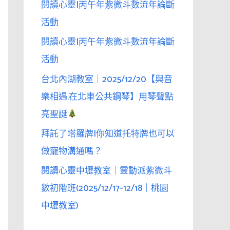
閱讀心靈|丙午年紫微斗數流年論斷
活動
閱讀心靈|丙午年紫微斗數流年論斷
活動
台北內湖教室｜2025/12/20【與音
樂相遇.在北車公共鋼琴】用琴聲點
亮聖誕
拜託了塔羅牌|你知道托特牌也可以
做寵物溝通嗎？
閱讀心靈中壢教室｜靈動派紫微斗
數初階班(2025/12/17–12/18｜桃園
中壢教室)