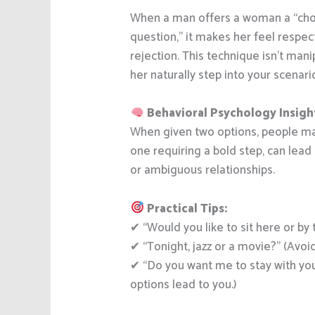
When a man offers a woman a “choi
question,” it makes her feel respec
rejection. This technique isn’t mani
her naturally step into your scenari
Behavioral Psychology Insigh
When given two options, people mak
one requiring a bold step, can lead 
or ambiguous relationships.
Practical Tips:
✔ “Would you like to sit here or by
✔ “Tonight, jazz or a movie?” (Avoi
✔ “Do you want me to stay with you,
options lead to you.)