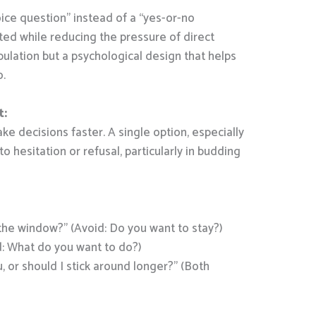
ce question” instead of a “yes-or-no
ted while reducing the pressure of direct
pulation but a psychological design that helps
o.
t:
e decisions faster. A single option, especially
to hesitation or refusal, particularly in budding
 the window?” (Avoid: Do you want to stay?)
d: What do you want to do?)
 or should I stick around longer?” (Both