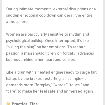
During intimate moments, external disruptions or a
sudden emotional cooldown can derail the entire
atmosphere.
Women are particularly sensitive to rhythm and
psychological buildup. Once interrupted, it’s like
“pulling the plug” on her emotions. To restart
passion, a man shouldn’t rely on forceful advances
but must rekindle her heart and senses.
Like a train with a heated engine ready to surge but
halted by the brakes, restarting isn’t simple—it
demands more “foreplay,” “words,” “touch,” and
“care” to make her feel safe and immersed again.
Practical Tips: