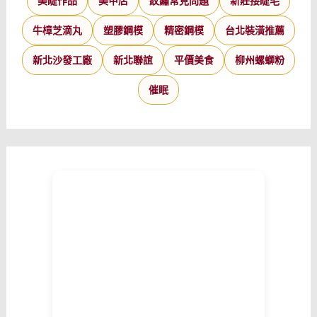
美睫作品
美甲店
紋繡常見問題
新莊接睫毛
牛樟芝滴丸
塑膠鋼模
精密鋼模
台北裝潢推薦
新北沙發工廠
新北聯誼
平價美食
柳州螺螄粉
催眠