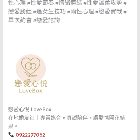
性心理 #性愛節奏 #情緒連結 #性愛溫柔攻勢 #
戀愛勝經 #追女生技巧 #兩性心理 #戀愛實戰 #
單次約會 #戀愛諮詢
戀愛心悅 LoveBox
在地婚友社｜專業媒合 × 真誠陪伴，讓愛情開花結
果。
0922397062