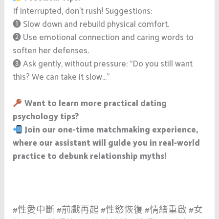
If interrupted, don’t rush! Suggestions:
➊ Slow down and rebuild physical comfort.
➋ Use emotional connection and caring words to
soften her defenses.
➌ Ask gently, without pressure: “Do you still want
this? We can take it slow…”
Want to learn more practical dating
psychology tips?
Join our one-time matchmaking experience,
where our assistant will guide you in real-world
practice to debunk relationship myths!
#性愛中斷 #前戲再起 #性慾恢復 #情緒重啟 #女