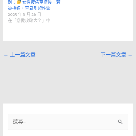
則：
女性疲倦至極後，若
被挑逗，容易引起性慾
2025 年 8 月 26 日
在「戀愛攻略大全」中
←
上一篇文章
下一篇文章
→
搜
尋