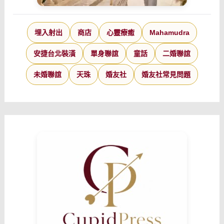
埋入射出
商店
心靈療癒
Mahamudra
安捷台北裝潢
單身聯誼
童話
二婚聯誼
未婚聯誼
天珠
婚友社
婚友社常見問題