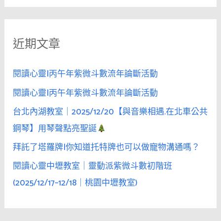
關
鍵
近期文章
字
:
閱讀心靈|丙午年紫微斗數流年論斷活動
閱讀心靈|丙午年紫微斗數流年論斷活動
台北內湖教室｜2025/12/20【與音樂相遇.在北車公共
鋼琴】用琴聲點亮聖誕
拜託了塔羅牌|你知道托特牌也可以做寵物溝通嗎？
閱讀心靈中壢教室｜靈動派紫微斗數初階班
(2025/12/17–12/18｜桃園中壢教室)