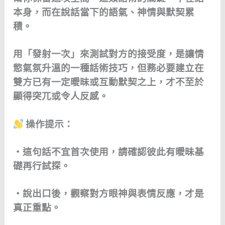
本身，而在說話當下的語氣、神情與默契累
積。
用「發射一次」來測試對方的接受度，是讓情
慾氣氛升溫的一種話術技巧，但務必要建立在
雙方已有一定曖昧或互動默契之上，才不至於
顯得突兀或令人反感。
操作提示：
・這句話不宜首次使用，請確認彼此有曖昧基
礎再行試探。
・說出口後，觀察對方眼神與表情反應，才是
真正重點。