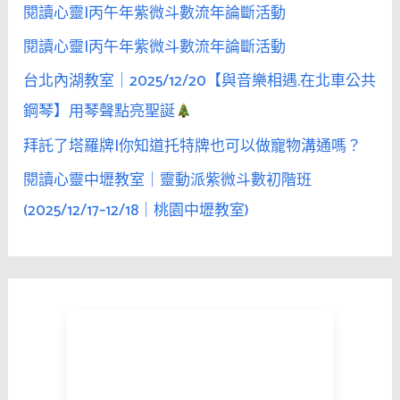
閱讀心靈|丙午年紫微斗數流年論斷活動
閱讀心靈|丙午年紫微斗數流年論斷活動
台北內湖教室｜2025/12/20【與音樂相遇.在北車公共
鋼琴】用琴聲點亮聖誕
拜託了塔羅牌|你知道托特牌也可以做寵物溝通嗎？
閱讀心靈中壢教室｜靈動派紫微斗數初階班
(2025/12/17–12/18｜桃園中壢教室)