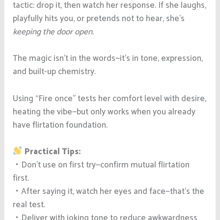
tactic: drop it, then watch her response. If she laughs,
playfully hits you, or pretends not to hear, she’s
keeping the door open
.
The magic isn’t in the words—it’s in tone, expression,
and built-up chemistry.
Using “Fire once” tests her comfort level with desire,
heating the vibe—but only works when you already
have flirtation foundation.
Practical Tips:
・Don’t use on first try—confirm mutual flirtation
first.
・After saying it, watch her eyes and face—that’s the
real test.
・Deliver with joking tone to reduce awkwardness