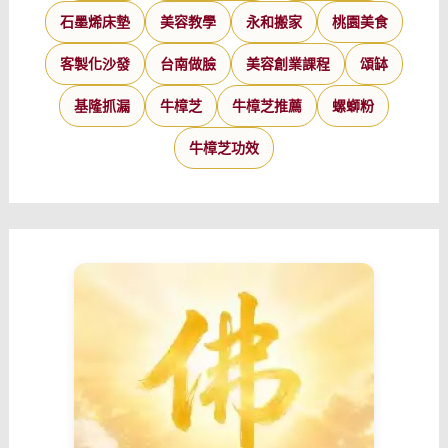
石墨烯床墊
美容教學
永和搬家
桃園美食
客製化沙發
台南做臉
美容創業課程
頌缽
基隆抓漏
牛樟芝
牛樟芝推薦
螺螄粉
牛樟芝功效