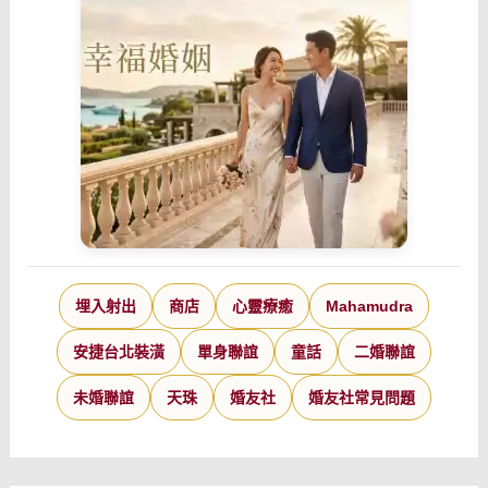
埋入射出
商店
心靈療癒
Mahamudra
安捷台北裝潢
單身聯誼
童話
二婚聯誼
未婚聯誼
天珠
婚友社
婚友社常見問題