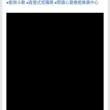
#紫微斗數
#直覺式塔羅牌
#閱讀心靈療癒推廣中心