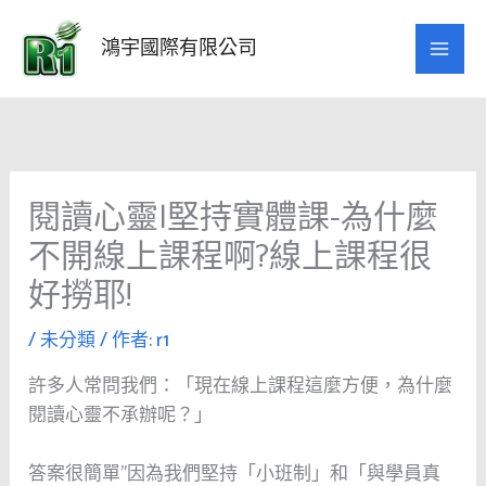
跳
至
鴻宇國際有限公司
主
要
內
容
閱讀心靈|堅持實體課-為什麼
不開線上課程啊?線上課程很
好撈耶!
/
未分類
/ 作者:
r1
許多人常問我們：「現在線上課程這麼方便，為什麼
閱讀心靈不承辦呢？」
答案很簡單”因為我們堅持「小班制」和「與學員真