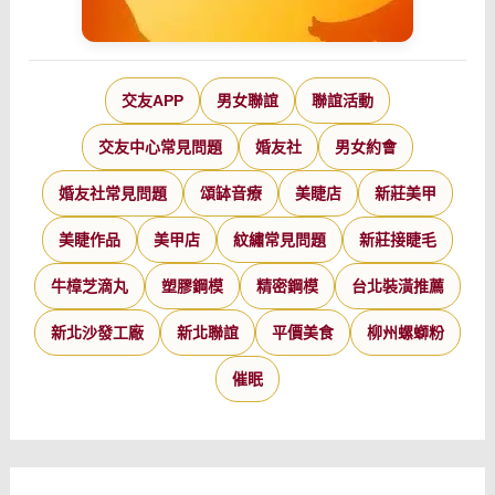
交友APP
男女聯誼
聯誼活動
交友中心常見問題
婚友社
男女約會
婚友社常見問題
頌缽音療
美睫店
新莊美甲
美睫作品
美甲店
紋繡常見問題
新莊接睫毛
牛樟芝滴丸
塑膠鋼模
精密鋼模
台北裝潢推薦
新北沙發工廠
新北聯誼
平價美食
柳州螺螄粉
催眠