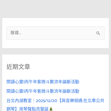
搜
尋
關
鍵
近期文章
字
:
閱讀心靈|丙午年紫微斗數流年論斷活動
閱讀心靈|丙午年紫微斗數流年論斷活動
台北內湖教室｜2025/12/20【與音樂相遇.在北車公共
鋼琴】用琴聲點亮聖誕