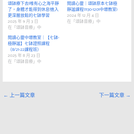
頌缽療下去|唯有心之海平靜
閱讀心靈｜頌缽原本七缽極
了，身體才能得到休息!進入
靜謐課程(1130-1201中壢教室)
更深層放鬆的七缽學習
2024 年 12 月 4 日
2025 年 9 月 3 日
在「頌缽音療」中
在「頌缽音療」中
閱讀心靈中壢教室｜【七缽•
極靜謐】七缽證照課程
（8/21-22課程班）
2025 年 8 月 23 日
在「頌缽音療」中
←
上一篇文章
下一篇文章
→