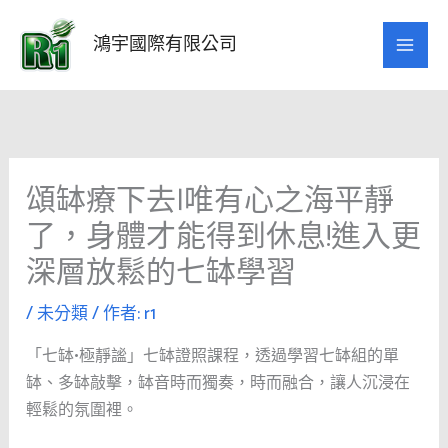
跳
至
鴻宇國際有限公司
主
要
內
容
頌缽療下去|唯有心之海平靜
了，身體才能得到休息!進入更
深層放鬆的七缽學習
/
未分類
/ 作者:
r1
「七缽•極靜謐」七缽證照課程，透過學習七缽組的單
缽、多缽敲擊，缽音時而獨奏，時而融合，讓人沉浸在
輕鬆的氛圍裡。