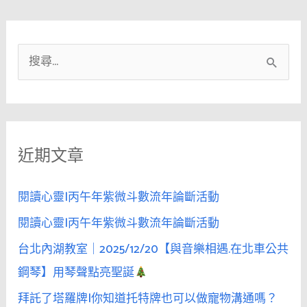
搜
尋
關
鍵
近期文章
字
:
閱讀心靈|丙午年紫微斗數流年論斷活動
閱讀心靈|丙午年紫微斗數流年論斷活動
台北內湖教室｜2025/12/20【與音樂相遇.在北車公共
鋼琴】用琴聲點亮聖誕
拜託了塔羅牌|你知道托特牌也可以做寵物溝通嗎？