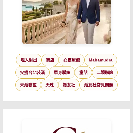
埋入射出
商店
心靈療癒
Mahamudra
安捷台北裝潢
單身聯誼
童話
二婚聯誼
未婚聯誼
天珠
婚友社
婚友社常見問題