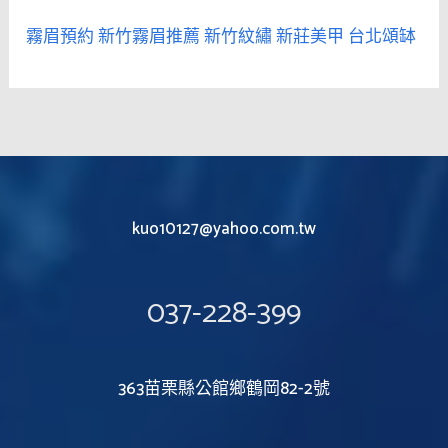
霧眉預約
新竹霧眉推薦
新竹紋繡
新莊美甲
台北頌缽
kuo10127@yahoo.com.tw
037-228-399
363苗栗縣公館鄉鶴岡82-2號