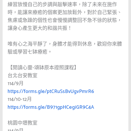
練習放慢自己的步調與敲擊速率，除了未來在施作
時，能讓來療癒的個案更加放鬆外，對於自己緊張、
焦慮或急躁的個性也會慢慢調整回不急不徐的狀態，
讓身心產生更大的和諧共振！
唯有心之海平靜了，身體才能得到休息，歡迎你來體
驗或學習七缽療癒。
【閱讀心靈-頌缽原本證照課程】
台北台安教室
114/9月
https://forms.gle/ptCRuSsBvUgvPmrR6
114/10-12月
https://forms.gle/B971gpHCegiGR9C4A
桃園中壢教室
114/9月