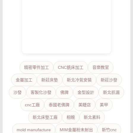
精密零件加工
CNC銑床加工
音樂教室
金屬加工
新莊床墊
新北冷氣安裝
新莊沙發
沙發
客製化沙發
佛牌
金型設計
新北抓漏
cnc工廠
泰國老佛牌
美睫店
美甲
新北床墊工廠
相親
新北素料
mold manufacture
MIM金屬粉末射出
新竹cnc