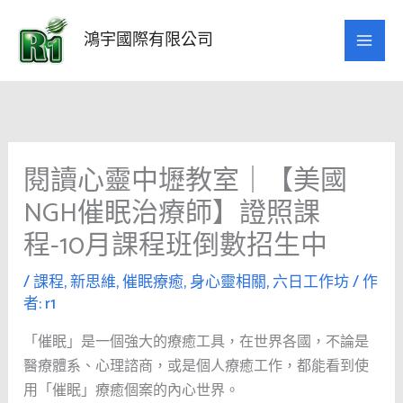
跳
至
鴻宇國際有限公司
主
要
內
容
閱讀心靈中壢教室｜【美國
NGH催眠治療師】證照課
程-10月課程班倒數招生中
/
課程
,
新思維
,
催眠療癒
,
身心靈相關
,
六日工作坊
/ 作
者:
r1
「催眠」是一個強大的療癒工具，在世界各國，不論是
醫療體系、心理諮商，或是個人療癒工作，都能看到使
用「催眠」療癒個案的內心世界。