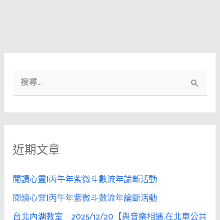
搜
尋
關
鍵
近期文章
字
:
閱讀心靈|丙午年紫微斗數流年論斷活動
閱讀心靈|丙午年紫微斗數流年論斷活動
台北內湖教室｜2025/12/20【與音樂相遇.在北車公共