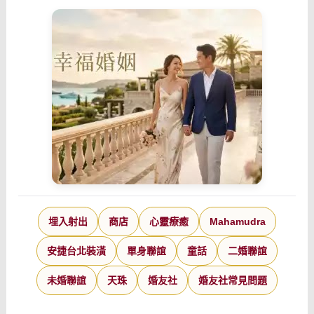
埋入射出
商店
心靈療癒
Mahamudra
安捷台北裝潢
單身聯誼
童話
二婚聯誼
未婚聯誼
天珠
婚友社
婚友社常見問題