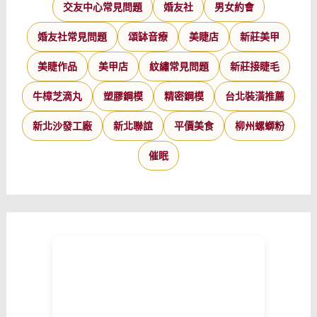
交友中心常見問題
婚友社
男女約會
婚友社常見問題
頌缽音療
美睫店
新莊美甲
美睫作品
美甲店
紋繡常見問題
新莊接睫毛
牛樟芝滴丸
塑膠鋼模
精密鋼模
台北裝潢推薦
新北沙發工廠
新北聯誼
平價美食
柳州螺螄粉
催眠