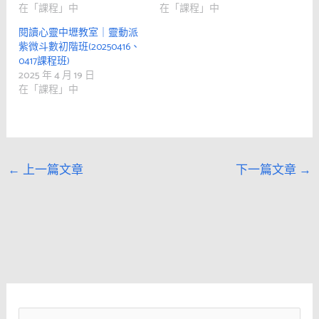
在「課程」中
在「課程」中
閱讀心靈中壢教室｜靈動派
紫微斗數初階班(20250416、
0417課程班)
2025 年 4 月 19 日
在「課程」中
←
上一篇文章
下一篇文章
→