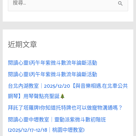
搜
尋
關
鍵
近期文章
字
:
閱讀心靈|丙午年紫微斗數流年論斷活動
閱讀心靈|丙午年紫微斗數流年論斷活動
台北內湖教室｜2025/12/20【與音樂相遇.在北車公共
鋼琴】用琴聲點亮聖誕
拜託了塔羅牌|你知道托特牌也可以做寵物溝通嗎？
閱讀心靈中壢教室｜靈動派紫微斗數初階班
(2025/12/17–12/18｜桃園中壢教室)