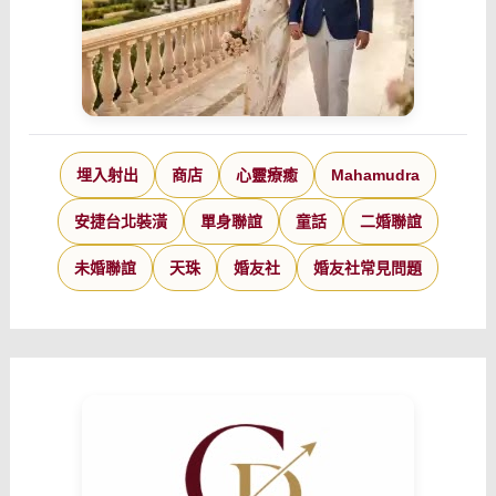
埋入射出
商店
心靈療癒
Mahamudra
安捷台北裝潢
單身聯誼
童話
二婚聯誼
未婚聯誼
天珠
婚友社
婚友社常見問題