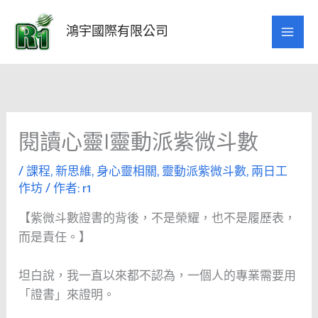
跳
至
鴻宇國際有限公司
主
要
內
容
閱讀心靈|靈動派紫微斗數
/
課程
,
新思維
,
身心靈相關
,
靈動派紫微斗數
,
兩日工
作坊
/ 作者:
r1
【紫微斗數證書的背後，不是榮耀，也不是履歷表，
而是責任。】
坦白說，我一直以來都不認為，一個人的專業需要用
「證書」來證明。