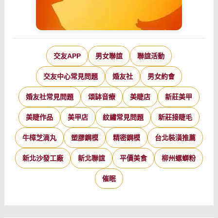
交友APP
男女聯誼
聯誼活動
交友中心常見問題
婚友社
男女約會
婚友社常見問題
頌缽音療
美睫店
新莊美甲
美睫作品
美甲店
紋繡常見問題
新莊接睫毛
牛樟芝滴丸
塑膠鋼模
精密鋼模
台北裝潢推薦
新北沙發工廠
新北聯誼
平價美食
柳州螺螄粉
催眠