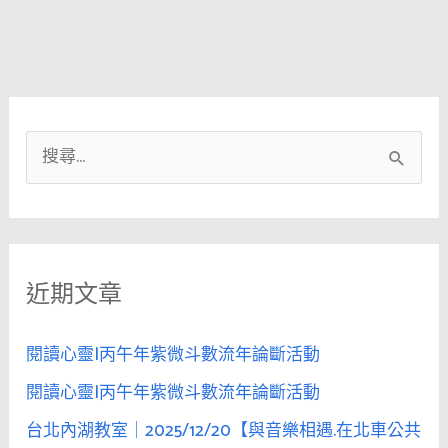
搜
尋
關
鍵
近期文章
字
:
閱讀心靈|丙午年紫微斗數流年論斷活動
閱讀心靈|丙午年紫微斗數流年論斷活動
台北內湖教室｜2025/12/20【與音樂相遇.在北車公共