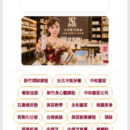
新竹頌缽課程
台北冷氣保養
中和搬家
餐飲加盟
新竹身心靈課程
中和搬家公司
石墨烯床墊
美容教學
永和搬家
桃園美食
客製化沙發
台南做臉
美容創業課程
頌缽
基隆抓漏
牛樟芝
牛樟芝推薦
螺螄粉