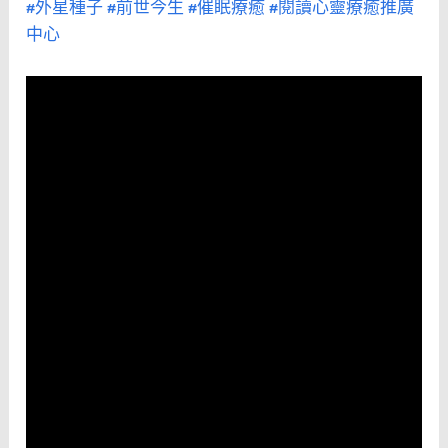
#外星種子
#前世今生
#催眠療癒
#閱讀心靈療癒推廣
中心