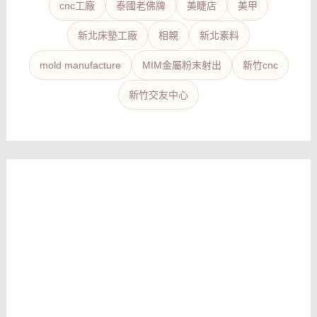
cnc工廠
泰國老佛牌
美睫店
美甲
新北床墊工廠
相親
新北素料
mold manufacture
MIM金屬粉末射出
新竹cnc
新竹交友中心