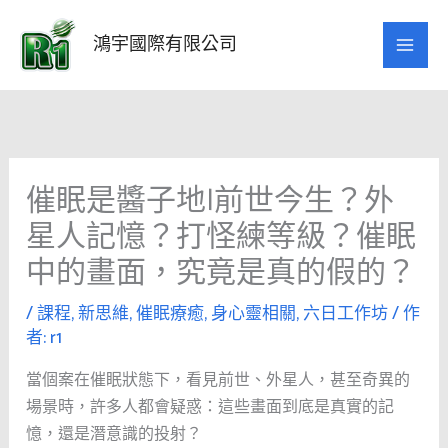
跳
至
鴻宇國際有限公司
主
要
內
容
催眠是醬子地|前世今生？外
星人記憶？打怪練等級？催眠
中的畫面，究竟是真的假的？
/
課程
,
新思維
,
催眠療癒
,
身心靈相關
,
六日工作坊
/ 作
者:
r1
當個案在催眠狀態下，看見前世、外星人，甚至奇異的
場景時，許多人都會疑惑：這些畫面到底是真實的記
憶，還是潛意識的投射？