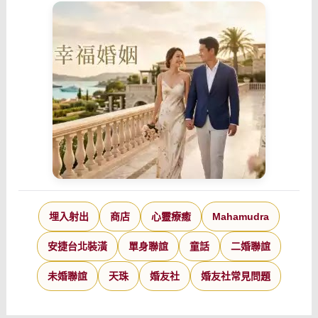
埋入射出
商店
心靈療癒
Mahamudra
安捷台北裝潢
單身聯誼
童話
二婚聯誼
未婚聯誼
天珠
婚友社
婚友社常見問題