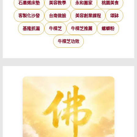
石墨烯床墊
美容教學
永和搬家
桃園美食
客製化沙發
台南做臉
美容創業課程
頌缽
基隆抓漏
牛樟芝
牛樟芝推薦
螺螄粉
牛樟芝功效