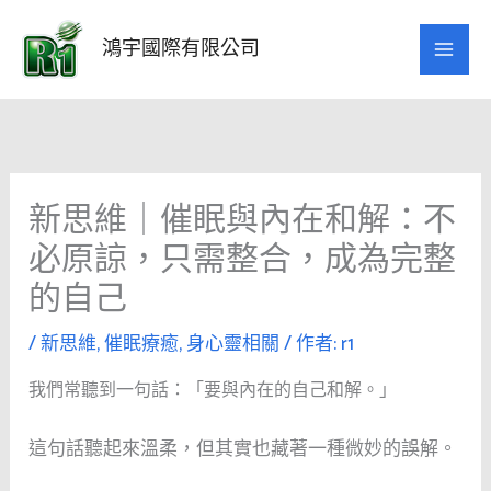
跳
至
鴻宇國際有限公司
主
要
內
容
新思維｜催眠與內在和解：不
必原諒，只需整合，成為完整
的自己
/
新思維
,
催眠療癒
,
身心靈相關
/ 作者:
r1
我們常聽到一句話：「要與內在的自己和解。」
這句話聽起來溫柔，但其實也藏著一種微妙的誤解。