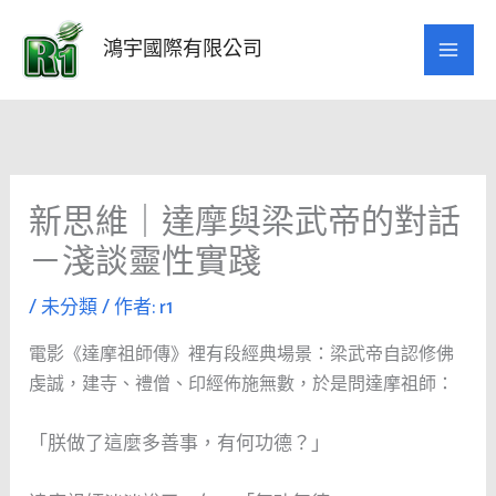
跳
至
鴻宇國際有限公司
主
要
內
容
新思維｜達摩與梁武帝的對話
－淺談靈性實踐
/
未分類
/ 作者:
r1
電影《達摩祖師傳》裡有段經典場景：梁武帝自認修佛
虔誠，建寺、禮僧、印經佈施無數，於是問達摩祖師：
「朕做了這麼多善事，有何功德？」