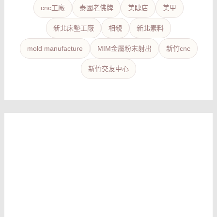
cnc工廠
泰國老佛牌
美睫店
美甲
新北床墊工廠
相親
新北素料
mold manufacture
MIM金屬粉末射出
新竹cnc
新竹交友中心