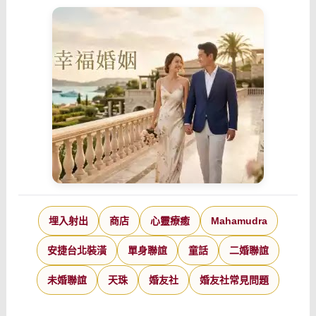
埋入射出
商店
心靈療癒
Mahamudra
安捷台北裝潢
單身聯誼
童話
二婚聯誼
未婚聯誼
天珠
婚友社
婚友社常見問題