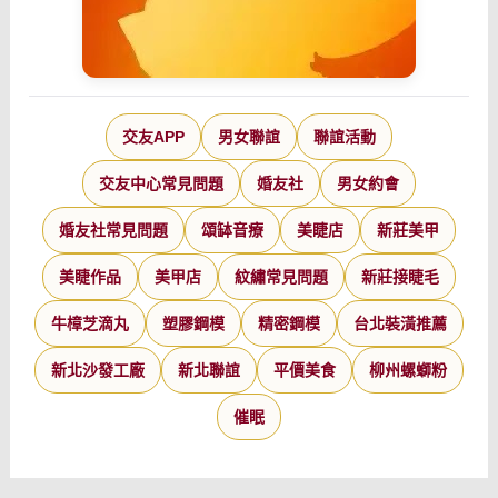
交友APP
男女聯誼
聯誼活動
交友中心常見問題
婚友社
男女約會
婚友社常見問題
頌缽音療
美睫店
新莊美甲
美睫作品
美甲店
紋繡常見問題
新莊接睫毛
牛樟芝滴丸
塑膠鋼模
精密鋼模
台北裝潢推薦
新北沙發工廠
新北聯誼
平價美食
柳州螺螄粉
催眠