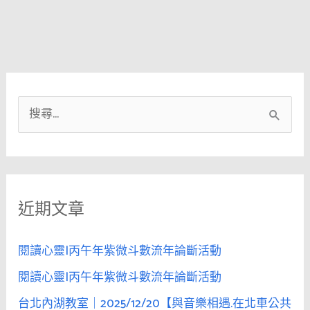
搜
尋
關
鍵
近期文章
字
:
閱讀心靈|丙午年紫微斗數流年論斷活動
閱讀心靈|丙午年紫微斗數流年論斷活動
台北內湖教室｜2025/12/20【與音樂相遇.在北車公共