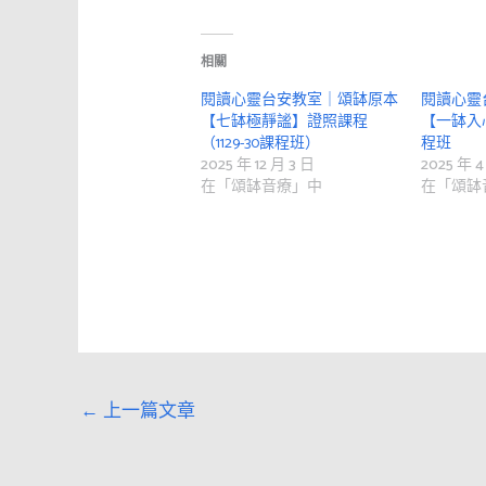
相關
閱讀心靈台安教室｜頌缽原本
閱讀心靈
【七缽極靜謐】證照課程
【一缽入心
（1129-30課程班）
程班
2025 年 12 月 3 日
2025 年 4
在「頌缽音療」中
在「頌缽
←
上一篇文章