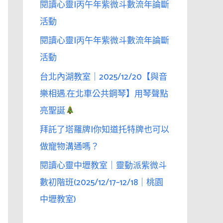
閱讀心靈|丙午年紫微斗數流年論斷
活動
閱讀心靈|丙午年紫微斗數流年論斷
活動
台北內湖教室｜2025/12/20【與音
樂相遇.在北車公共鋼琴】用琴聲點
亮聖誕
拜託了塔羅牌|你知道托特牌也可以
做寵物溝通嗎？
閱讀心靈中壢教室｜靈動派紫微斗
數初階班(2025/12/17–12/18｜桃園
中壢教室)