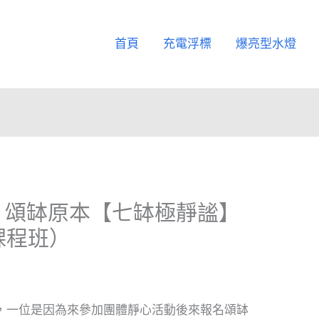
首頁
充電浮標
爆亮型水燈
｜頌缽原本【七缽極靜謐】
0課程班）
，一位是因為來參加團體靜心活動後來報名頌缽