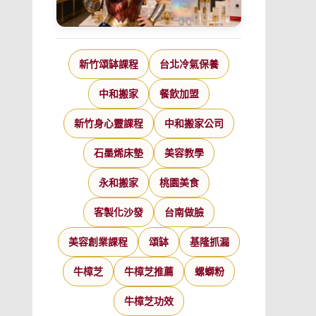
新竹頌缽課程
台北冷氣保養
中和搬家
餐飲加盟
新竹身心靈課程
中和搬家公司
石墨烯床墊
美容教學
永和搬家
桃園美食
客製化沙發
台南做臉
美容創業課程
頌缽
基隆抓漏
牛樟芝
牛樟芝推薦
螺螄粉
牛樟芝功效