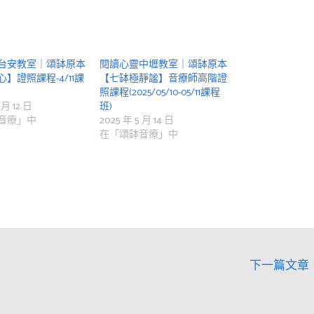
台安教室｜頌缽原本
閱讀心靈中壢教室｜頌缽原本
】證照課程-4/11課
【七缽極靜謐】音療師高階證
照課程(2025/05/10-05/11課程
 月 12 日
班)
音療」中
2025 年 5 月 14 日
在「頌缽音療」中
下一篇文章