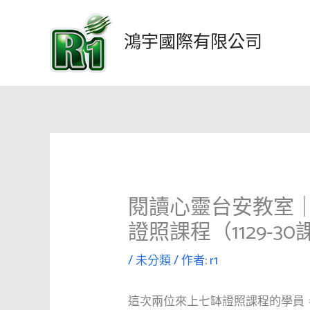
跳
至
鴻宇國際有限公司
主
要
內
容
閱讀心靈台安教室
證照課程（1129-3
/
未分類
/ 作者:
r1
這次兩位來上七缽證照課程的學員