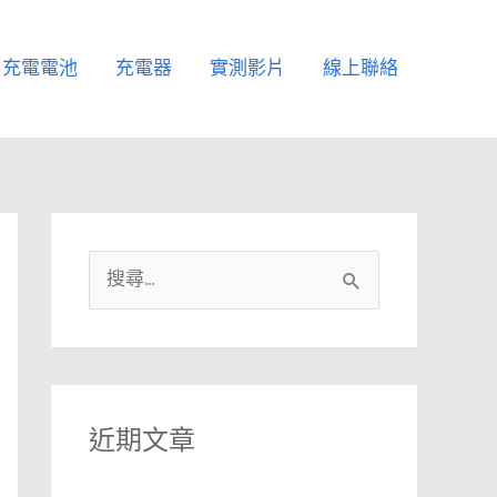
充電電池
充電器
實測影片
線上聯絡
搜
尋
關
鍵
字
近期文章
: