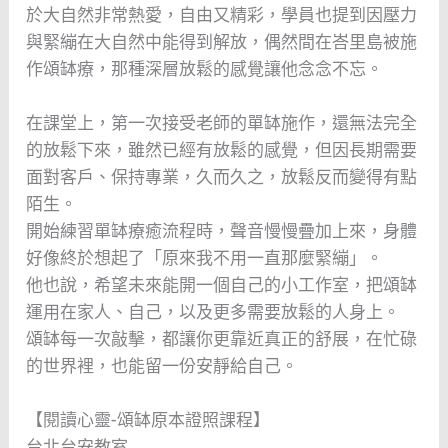
於大自然非常熱愛，自由又精彩，學員也提到因壓力
與緊繃在大自然中能得到解放，偶然間在峇里島被施
作頌缽療，那種深層放鬆的感覺讓他念念不忘。
在課堂上，第一次接受老師的單缽施作，還無法完全
的放鬆下來，雖然已經有放鬆的感覺，但因長期需要
面對客戶、保持專業，久而久之，放鬆反而變得有點
陌生。
開始練習單缽療癒流程時，聲音慢慢疊加上來，身體
好像終於想起了「原來我不用一直那麼緊繃」。
他也說，希望未來能開一個自己的小工作室，把頌缽
運用在家人、自己，以及更多需要放鬆的人身上。
頌缽每一次敲擊，都讓你更靠近真正的舒展，在忙碌
的世界裡，也能留一份安靜給自己。
【閱讀心靈-頌缽原本證照課程】
台北台安教室