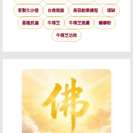
客製化沙發
台南做臉
美容創業課程
頌缽
基隆抓漏
牛樟芝
牛樟芝推薦
螺螄粉
牛樟芝功效