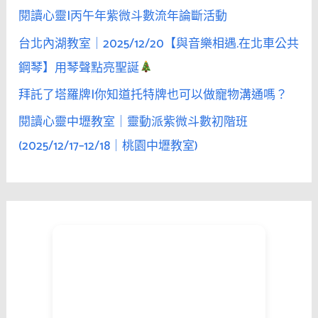
閱讀心靈|丙午年紫微斗數流年論斷活動
台北內湖教室｜2025/12/20【與音樂相遇.在北車公共
鋼琴】用琴聲點亮聖誕
拜託了塔羅牌|你知道托特牌也可以做寵物溝通嗎？
閱讀心靈中壢教室｜靈動派紫微斗數初階班
(2025/12/17–12/18｜桃園中壢教室)