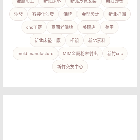
金屬加工
新莊床墊
新北冷氣安裝
新莊沙發
沙發
客製化沙發
佛牌
金型設計
新北抓漏
cnc工廠
泰國老佛牌
美睫店
美甲
新北床墊工廠
相親
新北素料
mold manufacture
MIM金屬粉末射出
新竹cnc
新竹交友中心