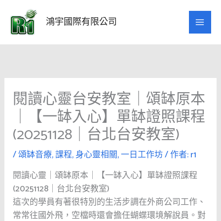
跳
至
鴻宇國際有限公司
主
要
內
容
閱讀心靈台安教室｜頌缽原本
｜【一缽入心】單缽證照課程
(20251128｜台北台安教室)
/
頌缽音療
,
課程
,
身心靈相關
,
一日工作坊
/ 作者:
r1
閱讀心靈｜頌缽原本｜【一缽入心】單缽證照課程
(20251128｜台北台安教室)
這次的學員有著很特別的生活步調在外商公司工作、
常常往國外飛，空檔時還會擔任蝴蝶環境解說員。對