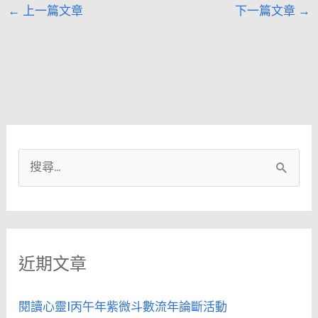
←
上一篇文章
下一篇文章
→
搜
尋
關
鍵
近期文章
字
:
閱讀心靈|丙午年紫微斗數流年論斷活動