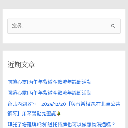
搜
尋
關
鍵
近期文章
字
:
閱讀心靈|丙午年紫微斗數流年論斷活動
閱讀心靈|丙午年紫微斗數流年論斷活動
台北內湖教室｜2025/12/20【與音樂相遇.在北車公共
鋼琴】用琴聲點亮聖誕
拜託了塔羅牌|你知道托特牌也可以做寵物溝通嗎？