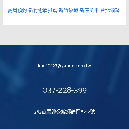
霧眉預約
新竹霧眉推薦
新竹紋繡
新莊美甲
台北頌缽
kuo10127@yahoo.com.tw
037-228-399
363苗栗縣公館鄉鶴岡82-2號