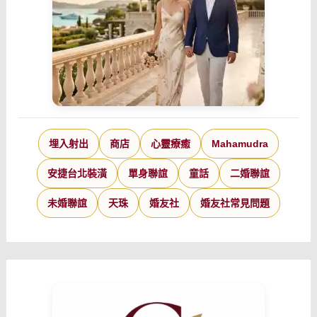
埋入射出
商店
心靈療癒
Mahamudra
安捷台北裝潢
單身聯誼
童話
二婚聯誼
未婚聯誼
天珠
婚友社
婚友社常見問題