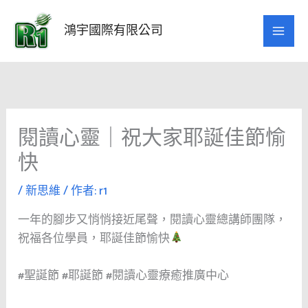
跳
至
鴻宇國際有限公司
主
要
內
容
閱讀心靈｜祝大家耶誕佳節愉
快
/
新思維
/ 作者:
r1
一年的腳步又悄悄接近尾聲，閱讀心靈總講師團隊，
祝福各位學員，耶誕佳節愉快
#聖誕節 #耶誕節 #閱讀心靈療癒推廣中心