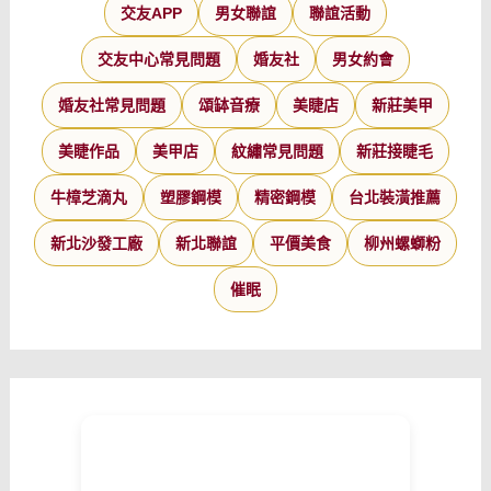
交友APP
男女聯誼
聯誼活動
交友中心常見問題
婚友社
男女約會
婚友社常見問題
頌缽音療
美睫店
新莊美甲
美睫作品
美甲店
紋繡常見問題
新莊接睫毛
牛樟芝滴丸
塑膠鋼模
精密鋼模
台北裝潢推薦
新北沙發工廠
新北聯誼
平價美食
柳州螺螄粉
催眠