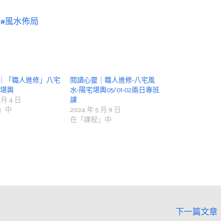
#風水佈局
｜「職人進修」八宅
閱讀心靈｜職人進修-八宅風
宅堪輿
水•陽宅堪輿05/01-02兩日專班
 月 4 日
課
」中
2024 年 5 月 9 日
在「課程」中
下一篇文章