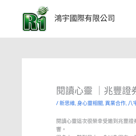
跳
至
鴻宇國際有限公司
主
要
內
容
閱讀心靈 ｜兆豐證券居家
/
新思維
,
身心靈相關
,
異業合作
,
八
閱讀心靈這次很榮幸受邀到兆豐證
響。