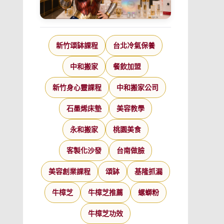
新竹頌缽課程
台北冷氣保養
中和搬家
餐飲加盟
新竹身心靈課程
中和搬家公司
石墨烯床墊
美容教學
永和搬家
桃園美食
客製化沙發
台南做臉
美容創業課程
頌缽
基隆抓漏
牛樟芝
牛樟芝推薦
螺螄粉
牛樟芝功效