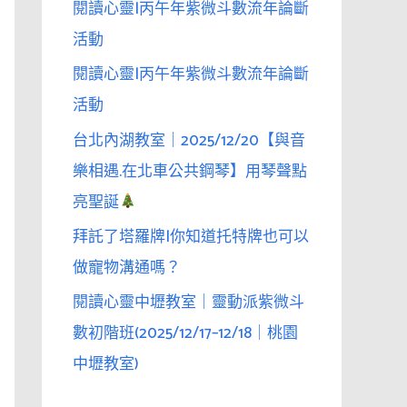
閱讀心靈|丙午年紫微斗數流年論斷
活動
閱讀心靈|丙午年紫微斗數流年論斷
活動
台北內湖教室｜2025/12/20【與音
樂相遇.在北車公共鋼琴】用琴聲點
亮聖誕
拜託了塔羅牌|你知道托特牌也可以
做寵物溝通嗎？
閱讀心靈中壢教室｜靈動派紫微斗
數初階班(2025/12/17–12/18｜桃園
中壢教室)