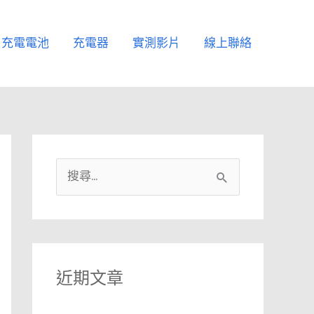
充電電池
充電器
實測影片
線上聯絡
搜
尋
關
鍵
字
近期文章
: