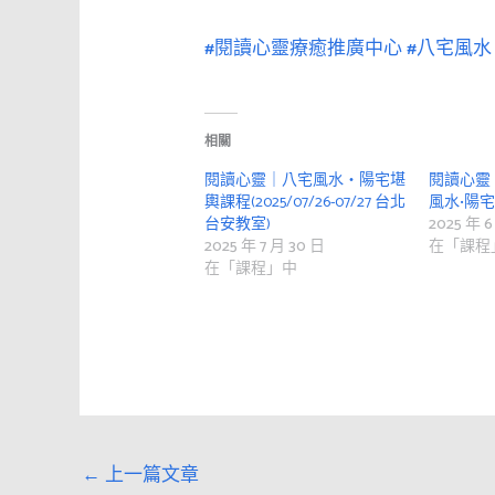
#閱讀心靈療癒推廣中心
#八宅風水
相關
閱讀心靈｜八宅風水・陽宅堪
閱讀心靈
輿課程(2025/07/26-07/27 台北
風水•陽
台安教室)
2025 年 6
2025 年 7 月 30 日
在「課程
在「課程」中
←
上一篇文章