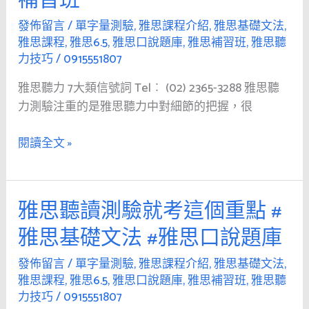
補習班
字
雅
7
量
發佈留言
/
單字量測驗
,
雅思課程介紹
,
雅思基礎文法
,
思
大
雅思課程
,
雅思6.5
,
雅思口說題庫
,
雅思補習班
,
雅思聽
測
口
類
力技巧
/
0915551807
驗
說
信
題
雅思聽力 7大類信號詞 Tel︰ (02) 2365-3288 雅思聽
號
庫
力測驗注重的是雅思聽力中對細節的把握，很
詞
#
#
雅
閱讀全文 »
雅
思
思
聽
聽
力
力
雅思聽讀測驗就考這個重點 #
雅
技
技
思
雅思基礎文法 #雅思口說題庫
巧
巧
聽
#
#
讀
發佈留言
/
單字量測驗
,
雅思課程介紹
,
雅思基礎文法
,
單
單
測
雅思課程
,
雅思6.5
,
雅思口說題庫
,
雅思補習班
,
雅思聽
字
字
力技巧
/
0915551807
驗