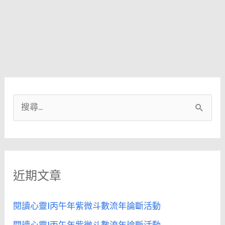
來
律
怎
#
麼
雅
辦？
思
這
基
個
礎
急
文
救
法
搜
包
你
尋
一
關
定
鍵
要
近期文章
字
知
道
:
#
閱讀心靈|丙午年紫微斗數流年論斷活動
雅