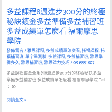
力
多益課程8週進步300分的終極
多
技
益
秘訣鍍金多益準備多益補習班
巧
課
單
多益成績單怎麼看 福爾摩思
程
字
8
學院
量
週
測
進
發佈留言
/
雅思課程
,
多益成績單怎麼看
,
托福課程
,
托
驗
福補習班
,
單字量測驗
,
多益課程
,
多益補習班
,
雅思準
步
福
備多久
,
雅思補習班
,
雅思聽力技巧
/
0915551807
300
爾
分
多益課程鍍金全系列8週進步300分的終極秘訣多益
摩
的
準備多益補習班 多益成績單怎麼看 福爾摩思學院 Tel
思
終
︰ (0
多
極
益
秘
閱讀全文 »
補
訣
習
鍍