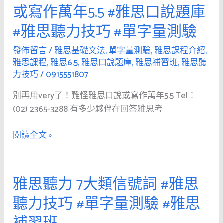
是
再
麼
或寫作萬年5.5 #雅思口說題庫
最
用
看
簡
#雅思聽力技巧 #單字量測驗
very
福
單
了！
爾
發佈留言
/
雅思基礎文法
,
單字量測驗
,
雅思課程介紹
,
的
難
摩
雅思課程
,
雅思6.5
,
雅思口說題庫
,
雅思補習班
,
雅思聽
Section1
怪
思
力技巧
/
0915551807
和
雅
學
2
別再用very了！難怪雅思口說或寫作萬年5.5 Tel︰
思
院
#
(02) 2365-3288 有多少夥伴在回答雅思考
口
雅
說
思
閱讀全文 »
或
聽
寫
力
作
技
萬
雅思聽力 7大類信號詞 #雅思
雅
巧
年
思
聽力技巧 #單字量測驗 #雅思
#
5.5
聽
單
#
力