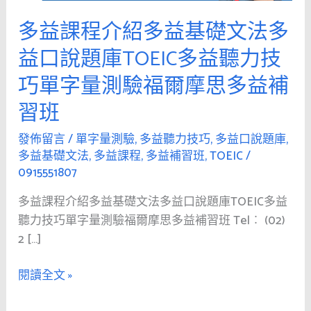
紹
多益課程介紹多益基礎文法多
多
益
益口說題庫TOEIC多益聽力技
基
巧單字量測驗福爾摩思多益補
礎
文
習班
法
發佈留言
/
單字量測驗
,
多益聽力技巧
,
多益口說題庫
,
多
多益基礎文法
,
多益課程
,
多益補習班
,
TOEIC
/
益
0915551807
口
說
多益課程介紹多益基礎文法多益口說題庫TOEIC多益
題
聽力技巧單字量測驗福爾摩思多益補習班 Tel︰ (02)
庫
2 […]
TOEIC
多
閱讀全文 »
益
聽