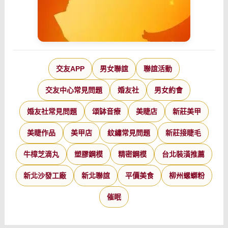
交友APP
男女聯誼
聯誼活動
交友中心常見問題
婚友社
男女約會
婚友社常見問題
頌缽音療
美睫店
新莊美甲
美睫作品
美甲店
紋繡常見問題
新莊接睫毛
牛樟芝滴丸
塑膠鋼模
精密鋼模
台北裝潢推薦
新北沙發工廠
新北聯誼
平價美食
柳州螺螄粉
催眠