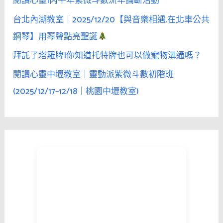
閱讀心靈|丙午年紫微斗數流年論斷活動
思
補
台北內湖教室｜2025/12/20【與音樂相遇.在北車公共
習
鋼琴】用琴聲點亮聖誕
班
拜託了塔羅牌|你知道托特牌也可以做寵物溝通嗎？
閱讀心靈中壢教室｜靈動派紫微斗數初階班
(2025/12/17–12/18｜桃園中壢教室)