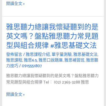
#
了
閱讀全文 »
單
幾
字
個？
量
#
雅思聽力總讓我懷疑聽到的是
雅
測
雅
思
驗
思
英文嗎？盤點雅思聽力常見題
聽
補
型與組合規律 #雅思基礎文法
力
習
總
班
發佈留言
/
雅思課程介紹
,
單字量測驗
,
雅思基礎文法
,
讓
#
雅思課程
,
雅思6.5
,
雅思口說題庫
,
雅思補習班
,
雅思聽
我
雅
力技巧
/
0915551807
懷
思
雅思聽力總讓我懷疑聽到的是英文嗎？盤點雅思聽力
疑
聽
常見題型與組合規律 Tel︰ (02) 2365-3288 雅思
聽
力
到
技
閱讀全文 »
的
巧
是
#