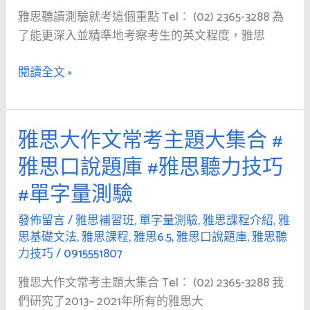
量
量
就
雅思聽讀測驗就考這個重點 Tel︰ (02) 2365-3288 為
測
測
考
了能更深入並精準地考察考生的英文程度，雅思
驗
驗
這
#
個
閱讀全文 »
雅
重
思
點
補
#
雅思大作文常考主題大集合 #
習
雅
雅
班
思
思
雅思口說題庫 #雅思聽力技巧
大
基
#單字量測驗
作
礎
文
文
發佈留言
/
雅思補習班
,
單字量測驗
,
雅思課程介紹
,
雅
常
法
思基礎文法
,
雅思課程
,
雅思6.5
,
雅思口說題庫
,
雅思聽
考
#
力技巧
/
0915551807
主
雅
雅思大作文常考主題大集合 Tel︰ (02) 2365-3288 我
題
思
們研究了2013~ 2021年所有的雅思大
大
口