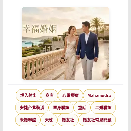
埋入射出
商店
心靈療癒
Mahamudra
安捷台北裝潢
單身聯誼
童話
二婚聯誼
未婚聯誼
天珠
婚友社
婚友社常見問題