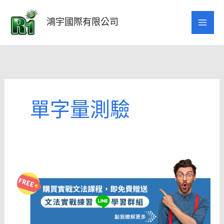
跳
至
鴻宇國際有限公司
主
要
內
容
單字量測驗
多
益
課
程
介