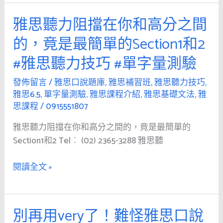
班
金
雅思聽力阻擋在你和高分之間
雅
多
思
益
的，竟是最簡單的Section1和2
聽
準
#雅思聽力技巧 #單字量測驗
力
備
阻
多
發佈留言
/
雅思口說題庫
,
雅思補習班
,
雅思聽力技巧
,
擋
益
雅思6.5
,
單字量測驗
,
雅思課程介紹
,
雅思基礎文法
,
雅
在
補
思課程
/
0915551807
你
習
雅思聽力阻擋在你和高分之間的，竟是最簡單的
和
班
Section1和2 Tel︰ (02) 2365-3288 雅思聽
高
多
分
益
閱讀全文 »
之
成
間
績
的，
單
竟
別再用very了！難怪雅思口說
別
怎