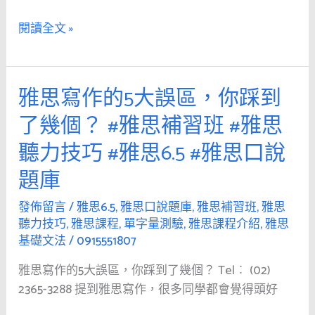
集
說
閱讀全文 »
合
題
#
庫
雅
思
雅思寫作的5大誤區，你踩到
雅
口
思
了幾個？ #雅思補習班 #雅思
說
寫
題
聽力技巧 #雅思6.5 #雅思口說
作
庫
的
題庫
#
5
雅
大
發佈留言
/
雅思6.5
,
雅思口說題庫
,
雅思補習班
,
雅思
思
聽力技巧
,
雅思課程
,
單字量測驗
,
雅思課程介紹
,
雅思
誤
聽
基礎文法
/
0915551807
區，
力
你
雅思寫作的5大誤區，你踩到了幾個？ Tel︰ (02)
技
踩
2365-3288 提到雅思寫作，很多同學都會覺得頭好
巧
到