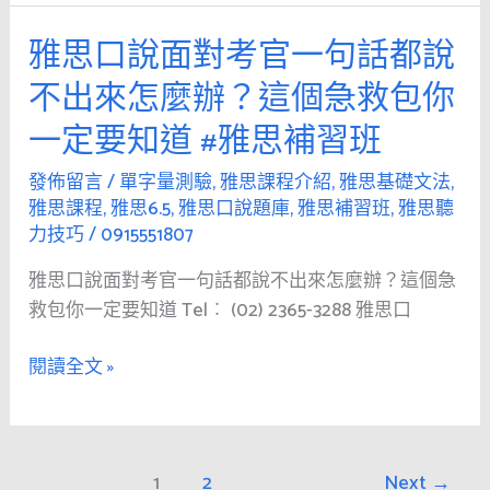
英
雅
文
雅思口說面對考官一句話都說
雅
思
嗎？
思
6.5
不出來怎麼辦？這個急救包你
盤
口
#
點
一定要知道 #雅思補習班
說
雅
雅
面
思
發佈留言
/
單字量測驗
,
雅思課程介紹
,
雅思基礎文法
,
思
對
口
雅思課程
,
雅思6.5
,
雅思口說題庫
,
雅思補習班
,
雅思聽
聽
考
說
力技巧
/
0915551807
力
官
題
常
雅思口說面對考官一句話都說不出來怎麼辦？這個急
一
庫
見
救包你一定要知道 Tel︰ (02) 2365-3288 雅思口
句
題
話
型
閱讀全文 »
都
與
說
組
不
合
出
1
2
Next
→
規