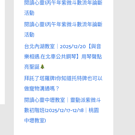
閱讀心靈|丙午年紫微斗數流年論斷
活動
閱讀心靈|丙午年紫微斗數流年論斷
活動
台北內湖教室｜2025/12/20【與音
樂相遇.在北車公共鋼琴】用琴聲點
亮聖誕
拜託了塔羅牌|你知道托特牌也可以
做寵物溝通嗎？
閱讀心靈中壢教室｜靈動派紫微斗
數初階班(2025/12/17–12/18｜桃園
中壢教室)