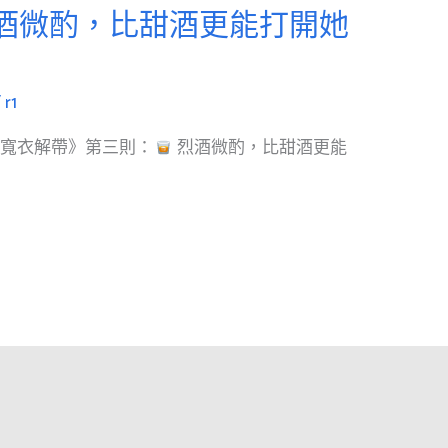
酒微酌，比甜酒更能打開她
/
r1
：寬衣解帶》第三則：
烈酒微酌，比甜酒更能