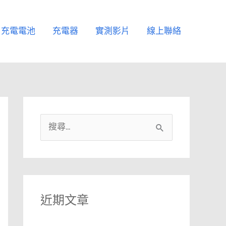
充電電池
充電器
實測影片
線上聯絡
搜
尋
關
鍵
字
近期文章
: