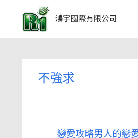
跳
至
鴻宇國際有限公司
主
要
內
容
不強求
戀愛攻略男人的戀愛
戀