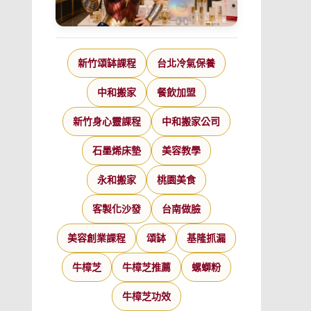
新竹頌缽課程
台北冷氣保養
中和搬家
餐飲加盟
新竹身心靈課程
中和搬家公司
石墨烯床墊
美容教學
永和搬家
桃園美食
客製化沙發
台南做臉
美容創業課程
頌缽
基隆抓漏
牛樟芝
牛樟芝推薦
螺螄粉
牛樟芝功效