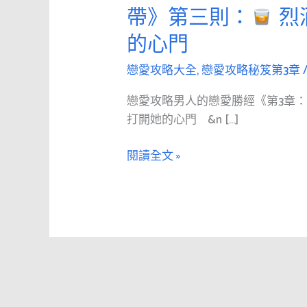
愛
帶》第三則：
烈
攻
的心門
略
男
戀愛攻略大全
,
戀愛攻略秘笈第3章
人
的
戀愛攻略男人的戀愛勝經《第3章
戀
打開她的心門 &n […]
愛
勝
閱讀全文 »
經
《第
3
章：
寬
衣
解
帶》