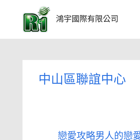
跳
至
鴻宇國際有限公司
主
要
內
容
中山區聯誼中心
戀愛攻略男人的戀愛
戀