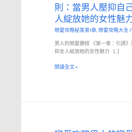
愛
則：當男人壓抑自
攻
人綻放她的女性魅
略
男
戀愛攻略秘笈第1章
,
戀愛攻略大全
人
的
男人的戀愛勝經 《第一章：引誘
戀
抑女人綻放她的女性魅力 […]
愛
勝
閱讀全文 »
經
《第
1
章：
引
誘》
第
三