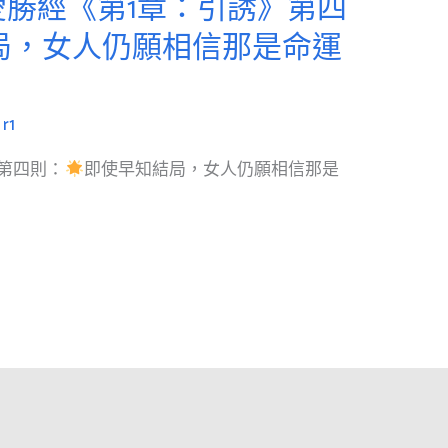
勝經《第1章：引誘》第四
局，女人仍願相信那是命運
/
r1
第四則：
即使早知結局，女人仍願相信那是