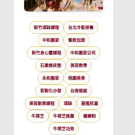
新竹頌缽課程
台北冷氣保養
中和搬家
餐飲加盟
新竹身心靈課程
中和搬家公司
石墨烯床墊
美容教學
永和搬家
桃園美食
客製化沙發
台南做臉
美容創業課程
頌缽
基隆抓漏
牛樟芝
牛樟芝推薦
螺螄粉
牛樟芝功效