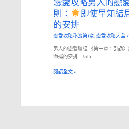
戀愛攻略男人的戀愛
戀
則：
愛
則：
即使早知結
當
攻
男
的安排
略
人
男
戀愛攻略秘笈第1章
,
戀愛攻略大全
壓
人
抑
的
男人的戀愛勝經 《第一章：引誘》
自
戀
命運的安排 &nb
己
愛
的
勝
閱讀全文 »
陽
經
剛
《第
本
1
能，
章：
也
引
會
誘》
壓
第