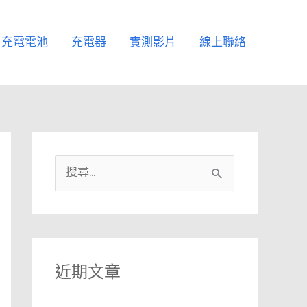
充電電池
充電器
實測影片
線上聯絡
搜
尋
關
鍵
字
近期文章
: