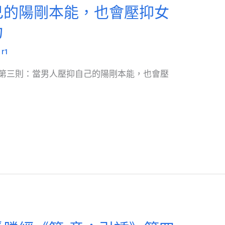
己的陽剛本能，也會壓抑女
力
/
r1
》第三則：當男人壓抑自己的陽剛本能，也會壓