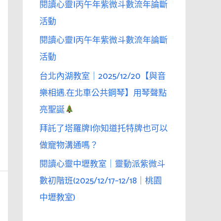
閱讀心靈|丙午年紫微斗數流年論斷
活動
閱讀心靈|丙午年紫微斗數流年論斷
活動
台北內湖教室｜2025/12/20【與音
樂相遇.在北車公共鋼琴】用琴聲點
亮聖誕
拜託了塔羅牌|你知道托特牌也可以
做寵物溝通嗎？
閱讀心靈中壢教室｜靈動派紫微斗
數初階班(2025/12/17–12/18｜桃園
中壢教室)