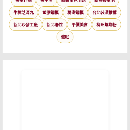
美睫作品
美甲店
紋繡常見問題
新莊接睫毛
牛樟芝滴丸
塑膠鋼模
精密鋼模
台北裝潢推薦
新北沙發工廠
新北聯誼
平價美食
柳州螺螄粉
催眠