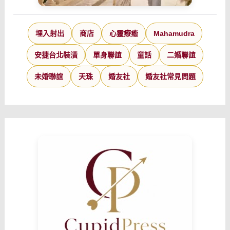
埋入射出
商店
心靈療癒
Mahamudra
安捷台北裝潢
單身聯誼
童話
二婚聯誼
未婚聯誼
天珠
婚友社
婚友社常見問題