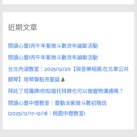
關
有
著
鍵
美
近期文章
字
滿
:
幸
閱讀心靈|丙午年紫微斗數流年論斷活動
福
的
閱讀心靈|丙午年紫微斗數流年論斷活動
下
台北內湖教室｜2025/12/20【與音樂相遇.在北車公共
半
鋼琴】用琴聲點亮聖誕
場
人
拜託了塔羅牌|你知道托特牌也可以做寵物溝通嗎？
生
閱讀心靈中壢教室｜靈動派紫微斗數初階班
(2025/12/17–12/18｜桃園中壢教室)