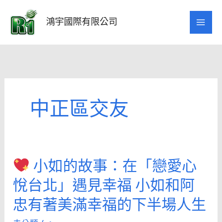
跳
至
鴻宇國際有限公司
主
要
內
容
中正區交友
小如的故事：在「戀愛心
小
悅台北」遇見幸福 小如和阿
如
忠有著美滿幸福的下半場人生
的
故