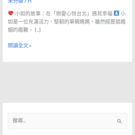
未分類
/
r1
事：
在
小如的故事：在「戀愛心悅台北」遇見幸福
小
「戀
如是一位充滿活力、堅韌的單親媽媽。雖然經歷過婚
愛
姻的磨難， […]
心
悅
閱讀全文 »
台
北」
遇
見
幸
福
小
如
和
搜
阿
尋
忠