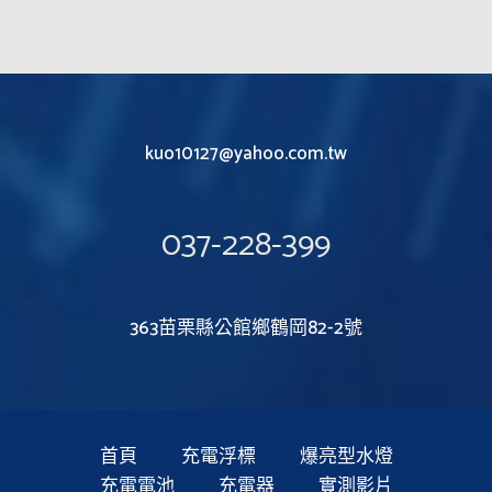
kuo10127@yahoo.com.tw
037-228-399
363苗栗縣公館鄉鶴岡82-2號
首頁
充電浮標
爆亮型水燈
充電電池
充電器
實測影片