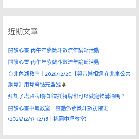
尋
旅
關
行
鍵
時
近期文章
字
的
孤
:
單，
閱讀心靈|丙午年紫微斗數流年論斷活動
是
閱讀心靈|丙午年紫微斗數流年論斷活動
點
台北內湖教室｜2025/12/20【與音樂相遇.在北車公共
燃
情
鋼琴】用琴聲點亮聖誕
慾
拜託了塔羅牌|你知道托特牌也可以做寵物溝通嗎？
的
閱讀心靈中壢教室｜靈動派紫微斗數初階班
引
信
(2025/12/17–12/18｜桃園中壢教室)