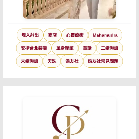
埋入射出
商店
心靈療癒
Mahamudra
安捷台北裝潢
單身聯誼
童話
二婚聯誼
未婚聯誼
天珠
婚友社
婚友社常見問題