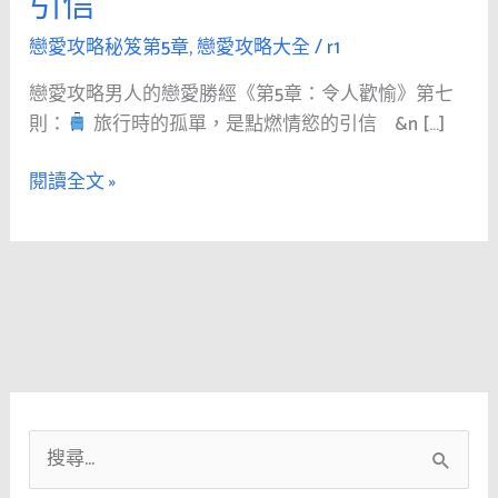
引信
人
的
戀愛攻略秘笈第5章
,
戀愛攻略大全
/
r1
戀
戀愛攻略男人的戀愛勝經《第5章：令人歡愉》第七
愛
則：
旅行時的孤單，是點燃情慾的引信 &n […]
勝
經
閱讀全文 »
《第
5
章：
令
人
歡
愉》
第
七
搜
則：