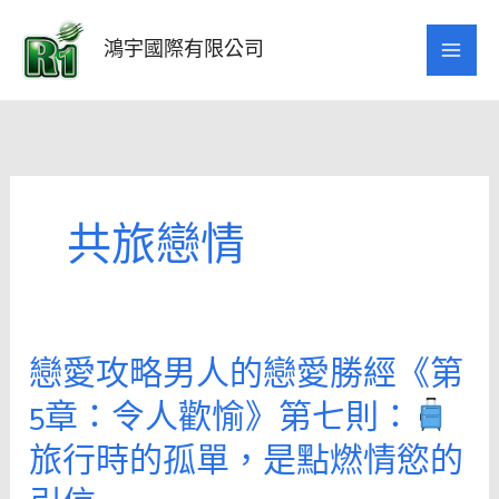
跳
至
鴻宇國際有限公司
主
要
內
容
共旅戀情
戀愛攻略男人的戀愛勝經《第
戀
愛
5章：令人歡愉》第七則：
攻
旅行時的孤單，是點燃情慾的
略
男