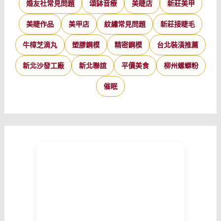
婚友社常見問題
頌缽音療
美睫店
新莊美甲
美睫作品
美甲店
紋繡常見問題
新莊接睫毛
牛樟芝滴丸
塑膠鋼模
精密鋼模
台北裝潢推薦
新北沙發工廠
新北聯誼
平價美食
柳州螺螄粉
催眠