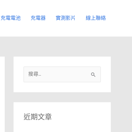
充電電池
充電器
實測影片
線上聯絡
搜
尋
關
鍵
字
近期文章
: