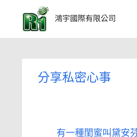
跳
至
鴻宇國際有限公司
主
要
內
容
分享私密心事
有一種閨蜜叫黛安
有