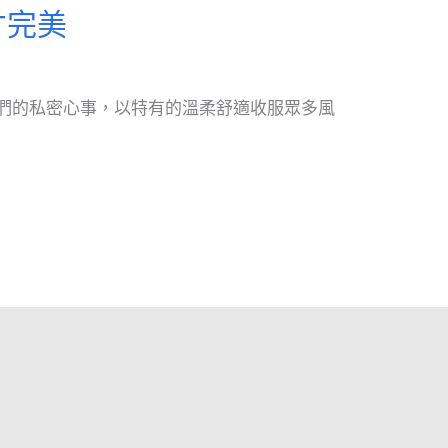
才完美
們的私密心事，以特有的溫柔舒適收服眾多風