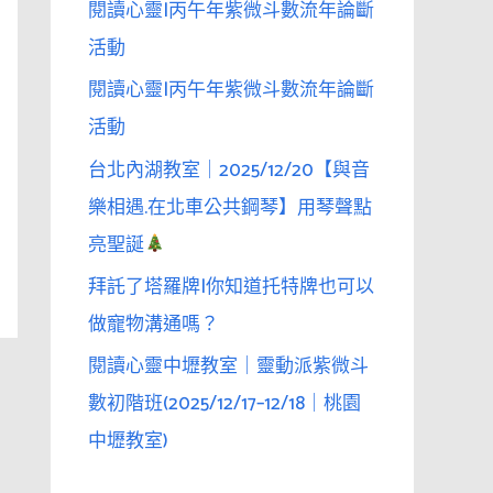
閱讀心靈|丙午年紫微斗數流年論斷
活動
閱讀心靈|丙午年紫微斗數流年論斷
活動
台北內湖教室｜2025/12/20【與音
樂相遇.在北車公共鋼琴】用琴聲點
亮聖誕
拜託了塔羅牌|你知道托特牌也可以
做寵物溝通嗎？
閱讀心靈中壢教室｜靈動派紫微斗
數初階班(2025/12/17–12/18｜桃園
中壢教室)