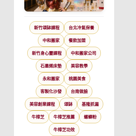
新竹頌缽課程
台北冷氣保養
中和搬家
餐飲加盟
新竹身心靈課程
中和搬家公司
石墨烯床墊
美容教學
永和搬家
桃園美食
客製化沙發
台南做臉
美容創業課程
頌缽
基隆抓漏
牛樟芝
牛樟芝推薦
螺螄粉
牛樟芝功效