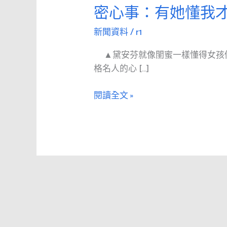
一
密心事：有她懂我
種
閨
新聞資料
/
r1
蜜
▲黛安芬就像閨蜜一樣懂得女孩
叫
格名人的心 […]
黛
安
閱讀全文 »
芬！
5
位
風
格
名
人
齊
分
享