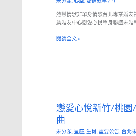
20
未分類
,
心靈
,
愛情故事
/
r1
情
呢？
日
歌
實
熱戀情歌非單身情歌台北專業婚友
—
非
體
薦婚友中心戀愛心悅單身聯誼未婚
10
單
交
月
身
友
閱讀全文 »
20
情
未
日
歌
婚
（為
單
期
身
一
聯
個
誼
月）
快
速
戀愛心悅新竹/桃園
戀
脫
愛
曲
單
心
悅
未分類
,
星座
,
生肖
,
重要公告
,
台北