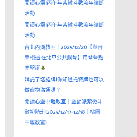
閱讀心靈|丙午年紫微斗數流年論斷
活動
閱讀心靈|丙午年紫微斗數流年論斷
活動
台北內湖教室｜2025/12/20【與音
樂相遇.在北車公共鋼琴】用琴聲點
亮聖誕
拜託了塔羅牌|你知道托特牌也可以
做寵物溝通嗎？
閱讀心靈中壢教室｜靈動派紫微斗
數初階班(2025/12/17–12/18｜桃園
中壢教室)