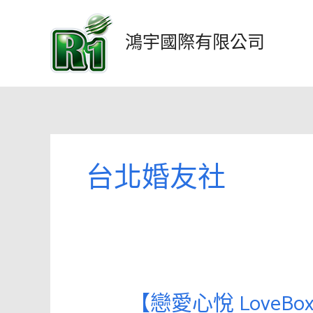
跳
至
鴻宇國際有限公司
主
要
內
容
台北婚友社
【戀愛心悅 LoveBo
【戀