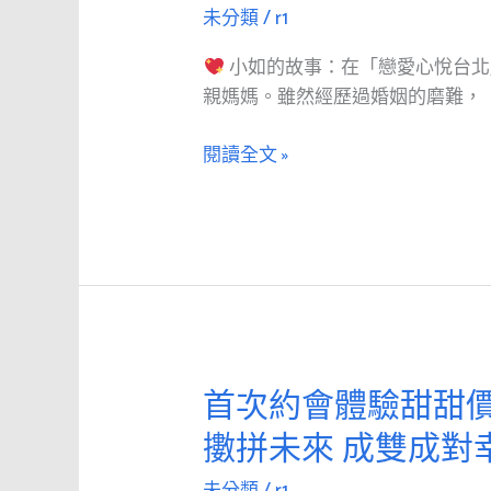
的
未分類
/
r1
故
小如的故事：在「戀愛心悅台
事：
親媽媽。雖然經歷過婚姻的磨難，
在
「戀
閱讀全文 »
愛
心
悅
台
北」
遇
見
幸
首次約會體驗甜甜價
首
福
次
小
擻拼未來 成雙成對
約
如
會
和
未分類
/
r1