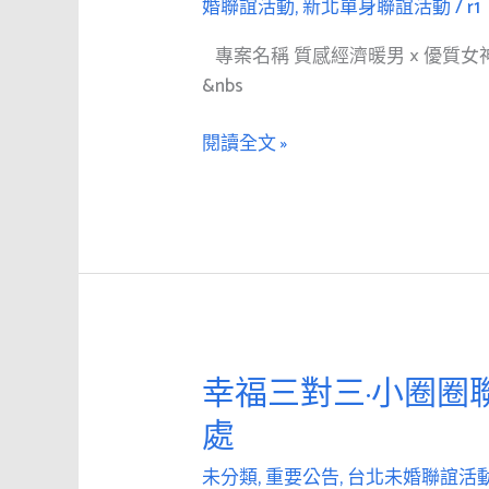
約
婚聯誼活動
,
新北單身聯誼活動
/
r1
拼
會
未
專案名稱 質感經濟暖男 × 優質
專
來
&nbs
案
成
結
雙
閱讀全文 »
婚
成
媒
對
合
幸
服
福
務
直
台
通
北
車
新
專
幸福三對三·小圈圈
幸
北
案
福
市
我
處
三
單
們
對
未分類
,
重要公告
,
台北未婚聯誼活
身
結