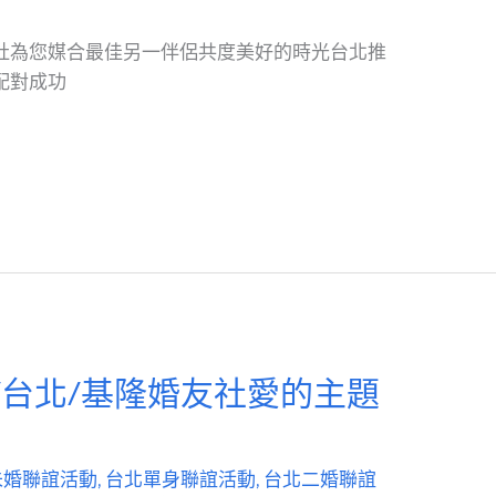
社為您媒合最佳另一伴侶共度美好的時光台北推
配對成功
/台北/基隆婚友社愛的主題
未婚聯誼活動
,
台北單身聯誼活動
,
台北二婚聯誼