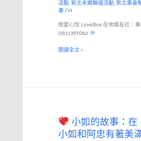
新
活動
,
新北未婚聯誼活動
,
新北單身
事
/
r1
竹/
桃
戀愛心悅 LoveBox 在地婚友社
園/
0922397062
台
北/
閱讀全文 »
基
隆
婚
友
社
愛
的
主
小如的故事：在
題
小
曲
小如和阿忠有著美
如