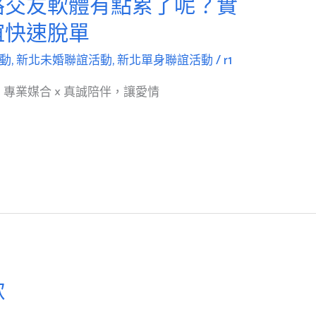
路交友軟體有點累了呢？實
誼快速脫單
動
,
新北未婚聯誼活動
,
新北單身聯誼活動
/
r1
｜專業媒合 × 真誠陪伴，讓愛情
歌