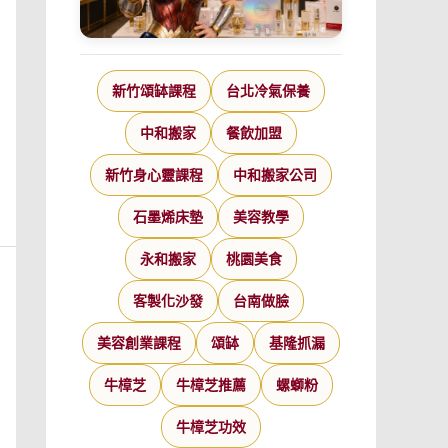
新竹頌缽課程
台北冷氣保養
中和搬家
餐飲加盟
新竹身心靈課程
中和搬家公司
石墨烯床墊
美容教學
永和搬家
桃園美食
客製化沙發
台南做臉
美容創業課程
頌缽
基隆抓漏
牛樟芝
牛樟芝推薦
螺螄粉
牛樟芝功效