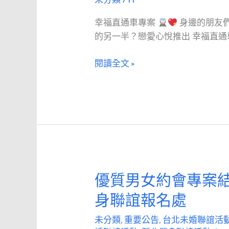
體
阿
幸福直通車專案
身邊的朋友
驗
忠
的另一半？戀愛心悅推出 幸福直通
甜
有
甜
著
閱讀全文 »
價
美
速
滿
速
幸
脫
福
單
的
不
下
孤
半
單
場
優質男女約會專案
優
精
人
質
神
生
身聯誼報名處
男
抖
女
擻
未分類
,
重要公告
,
台北未婚聯誼活