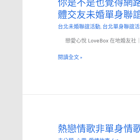
你是不是也覺得網
你
約
是
體交友未婚單身聯
只
不
要
是
台北未婚聯誼活動
,
台北單身聯誼活
520
也
元！
戀愛心悅 LoveBox 在地婚友社
覺
婚
得
友
閱讀全文 »
網
社
路
優
交
惠
友
活
軟
動：
體
2025
有
年
點
9
熱戀情歌非單身情
熱
累
月
戀
了