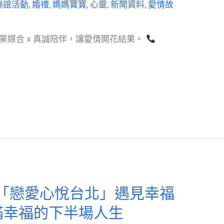
聯誼活動
,
婚禮
,
媽媽寶寶
,
心靈
,
新聞資料
,
愛情故
｜專業媒合 × 真誠陪伴，讓愛情開花結果。
「戀愛心悅台北」遇見幸福
滿幸福的下半場人生