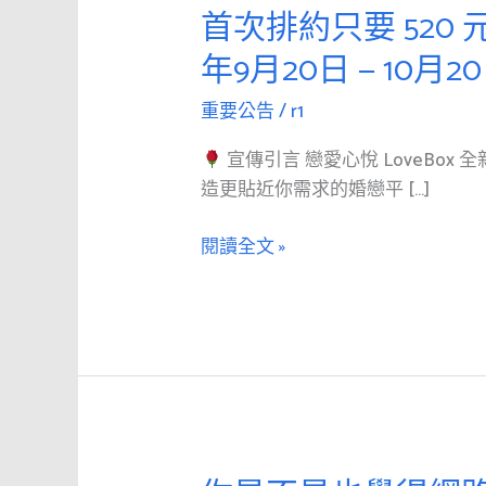
愛
首次排約只要 520
心
年9月20日 — 10
悅
LoveBox】
重要公告
/
r1
慶
宣傳引言 戀愛心悅 LoveBox
祝
造更貼近你需求的婚戀平 […]
全
新
閱讀全文 »
網
站
啟
用
｜
首
次
排