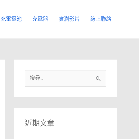
充電電池
充電器
實測影片
線上聯絡
搜
尋
關
鍵
字
近期文章
: