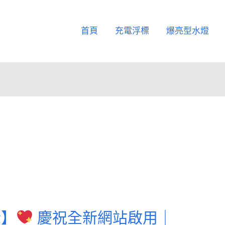
首頁
充電浮標
爆亮型水燈
x】
慶祝全新網站啟用｜