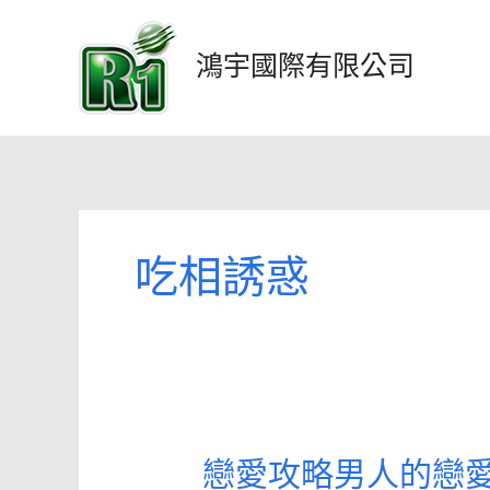
跳
至
鴻宇國際有限公司
主
要
內
容
吃相誘惑
戀愛攻略男人的戀
戀