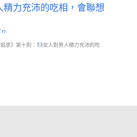
人精力充沛的吃相，會聯想
/
r1
：追求》第十則：
女人對男人精力充沛的吃