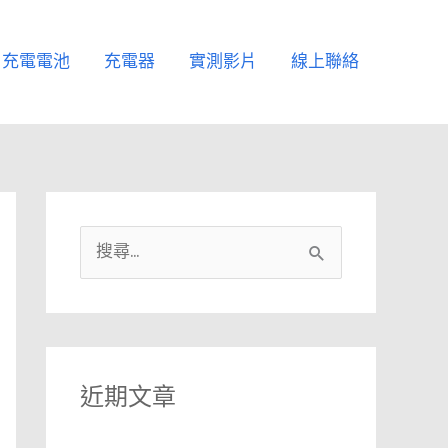
充電電池
充電器
實測影片
線上聯絡
搜
尋
關
鍵
字
近期文章
: