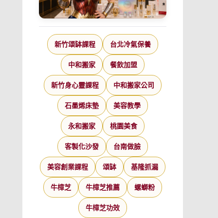
新竹頌缽課程
台北冷氣保養
中和搬家
餐飲加盟
新竹身心靈課程
中和搬家公司
石墨烯床墊
美容教學
永和搬家
桃園美食
客製化沙發
台南做臉
美容創業課程
頌缽
基隆抓漏
牛樟芝
牛樟芝推薦
螺螄粉
牛樟芝功效