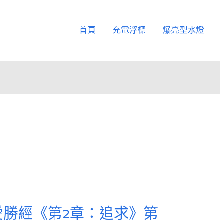
首頁
充電浮標
爆亮型水燈
愛勝經《第2章：追求》第