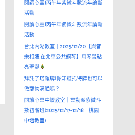
閱讀心靈|丙午年紫微斗數流年論斷
活動
閱讀心靈|丙午年紫微斗數流年論斷
活動
台北內湖教室｜2025/12/20【與音
樂相遇.在北車公共鋼琴】用琴聲點
亮聖誕
拜託了塔羅牌|你知道托特牌也可以
做寵物溝通嗎？
閱讀心靈中壢教室｜靈動派紫微斗
數初階班(2025/12/17–12/18｜桃園
中壢教室)