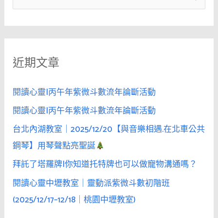
吱
尋
吱
關
喳
鍵
喳
近期文章
字
的
女
:
人，
閱讀心靈|丙午年紫微斗數流年論斷活動
會
閱讀心靈|丙午年紫微斗數流年論斷活動
被
台北內湖教室｜2025/12/20【與音樂相遇.在北車公共
「沉
默」
鋼琴】用琴聲點亮聖誕
的
拜託了塔羅牌|你知道托特牌也可以做寵物溝通嗎？
男
閱讀心靈中壢教室｜靈動派紫微斗數初階班
性
吸
(2025/12/17–12/18｜桃園中壢教室)
引。