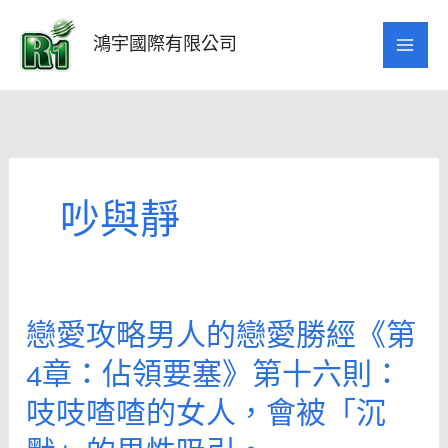
跳
至
鴻宇國際有限公司
主
要
內
容
吵與靜
戀愛攻略男人的戀愛勝經《第
戀
愛
4章：佔領要塞》第十六則：
攻
吱吱喳喳的女人，會被「沉
略
男