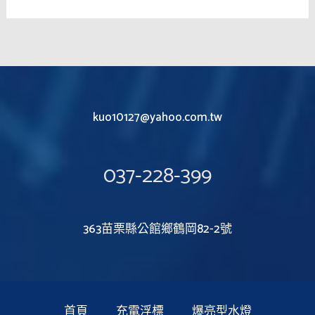
kuo10127@yahoo.com.tw
037-228-399
363苗栗縣公館鄉鶴岡82-2號
首頁
充電浮標
爆亮型水燈