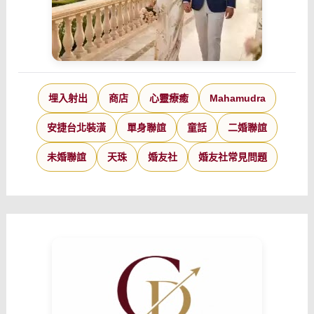
埋入射出
商店
心靈療癒
Mahamudra
安捷台北裝潢
單身聯誼
童話
二婚聯誼
未婚聯誼
天珠
婚友社
婚友社常見問題