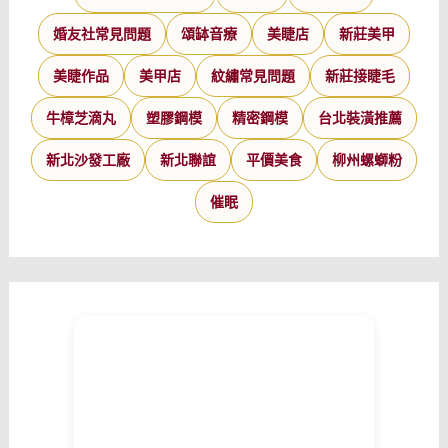
婚友社常見問題
頌缽音療
美睫店
新莊美甲
美睫作品
美甲店
紋繡常見問題
新莊接睫毛
牛樟芝滴丸
塑膠鋼模
精密鋼模
台北裝潢推薦
新北沙發工廠
新北聯誼
平價美食
柳州螺螄粉
催眠