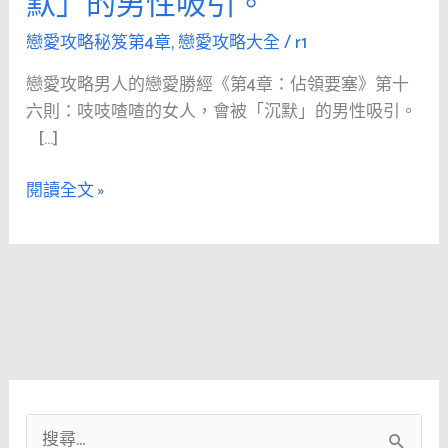
默」的男性吸引。
人
的
戀愛攻略秘笈第4章
,
戀愛攻略大全
/
r1
戀
戀愛攻略男人的戀愛勝經《第4章：佔領要塞》第十
愛
六則：吱吱喳喳的女人，會被「沉默」的男性吸引。
勝
[…]
經
《第
閱讀全文 »
4
章：
佔
領
要
塞》
第
十
六
搜
則：